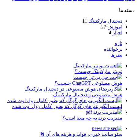
دسته ها
دیجیتال مارکتینگ
11
آموزش
27
اخبار
4
تازه
پرخواننده
نظرها
توییتر مارکتینگ چیست؟
هوش مصنوعی ChatGPT چیست؟
هوش مصنوعی و دیجیتال مارکتینگ
لیست الگوریتم های گوگل که بطور کامل رول اوت شده
مدیریت برند به چه معنا است؟
سئو سایت خبری، فواید و هزینه های آن 📰