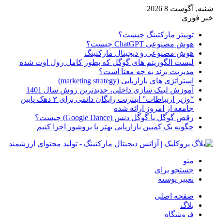
شنبه, آگوست 8 2026
خبر فوری
توییتر مارکتینگ چیست؟
هوش مصنوعی ChatGPT چیست؟
هوش مصنوعی و دیجیتال مارکتینگ
لیست الگوریتم های گوگل که بطور کامل رول اوت شده
مدیریت برند به چه معنا است؟
استراتژی های بازاریابی (marketing strategy)
آموزش لینک سازی داخلی، جدیدترین روش سال 1401
“وزیر ارتباطات” اینترنت رایگان دائمی برای ۳ دهک پایین
جامعه از امروز ارائه شده
رقص گوگل یا گوگل دنس (Google Dance) چیست؟
چگونه یک کمپین بازاریابی بهتر با بروشور اجرا کنیم
منو
جستجو برای
تغییر پوسته
صفحه اصلی
بلاگ
فروشگاه