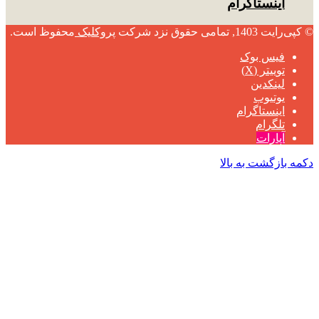
اینستاگرام
© کپی‌رایت 1403, تمامی حقوق نزد شرکت
پروکلیک
محفوظ است.
فیس بوک
توییتر (X)
لینکدین
یوتیوب
اینستاگرام
تلگرام
آپارات
دکمه بازگشت به بالا