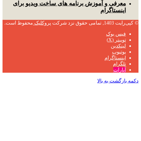
معرفی و آموزش برنامه های ساخت ویدیو برای
اینستاگرام
© کپی‌رایت 1403, تمامی حقوق نزد شرکت
پروکلیک
محفوظ است.
فیس بوک
توییتر (X)
لینکدین
یوتیوب
اینستاگرام
تلگرام
آپارات
دکمه بازگشت به بالا