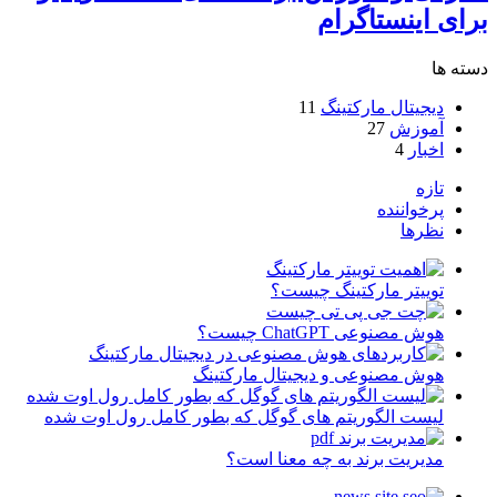
برای اینستاگرام
دسته ها
دیجیتال مارکتینگ
11
آموزش
27
اخبار
4
تازه
پرخواننده
نظرها
توییتر مارکتینگ چیست؟
هوش مصنوعی ChatGPT چیست؟
هوش مصنوعی و دیجیتال مارکتینگ
لیست الگوریتم های گوگل که بطور کامل رول اوت شده
مدیریت برند به چه معنا است؟