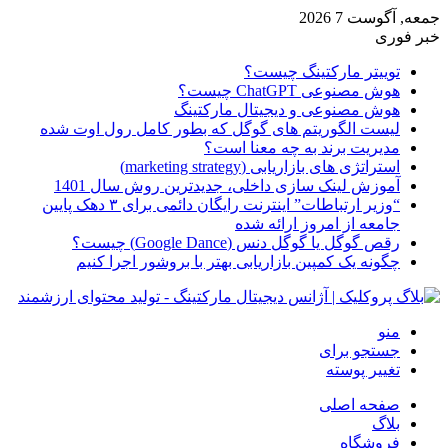
جمعه, آگوست 7 2026
خبر فوری
توییتر مارکتینگ چیست؟
هوش مصنوعی ChatGPT چیست؟
هوش مصنوعی و دیجیتال مارکتینگ
لیست الگوریتم های گوگل که بطور کامل رول اوت شده
مدیریت برند به چه معنا است؟
استراتژی های بازاریابی (marketing strategy)
آموزش لینک سازی داخلی، جدیدترین روش سال 1401
“وزیر ارتباطات” اینترنت رایگان دائمی برای ۳ دهک پایین
جامعه از امروز ارائه شده
رقص گوگل یا گوگل دنس (Google Dance) چیست؟
چگونه یک کمپین بازاریابی بهتر با بروشور اجرا کنیم
منو
جستجو برای
تغییر پوسته
صفحه اصلی
بلاگ
فروشگاه