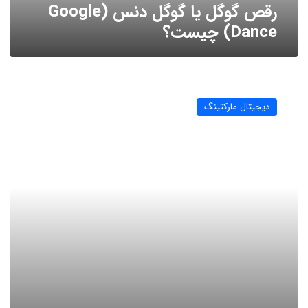
رقص گوگل یا گوگل دنس (Google
Dance) چیست؟
چگونه
یک
دیجیتال مارکتینگ
کمپین
بازاریابی
بهتر
با
بروشور
اجرا
کنیم