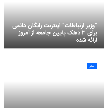
برای
۳
دهک
پایین
“وزیر ارتباطات” اینترنت رایگان دائمی
جامعه
از
برای ۳ دهک پایین جامعه از امروز
امروز
ارائه شده
ارائه
شده
رقص
گوگل
سئو
یا
گوگل
دنس
(Google
Dance)
چیست؟