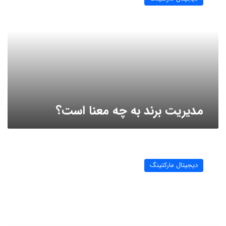
به
چه
معنا
است؟
مدیریت برند به چه معنا است؟
استراتژی
های
دیجیتال مارکتینگ
بازاریابی
(marketing
strategy)