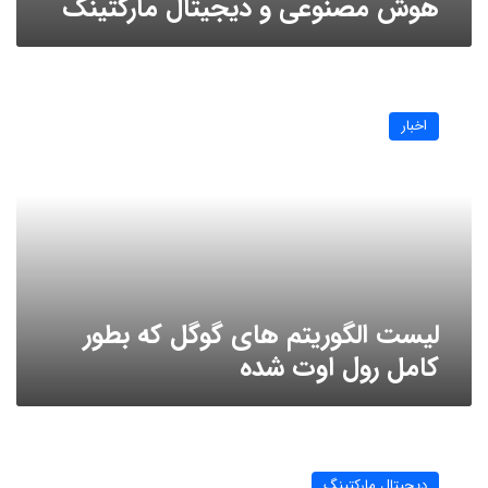
هوش مصنوعی و دیجیتال مارکتینگ
لیست
الگوریتم
اخبار
های
گوگل
که
بطور
کامل
رول
اوت
شده
لیست الگوریتم های گوگل که بطور
کامل رول اوت شده
مدیریت
برند
دیجیتال مارکتینگ