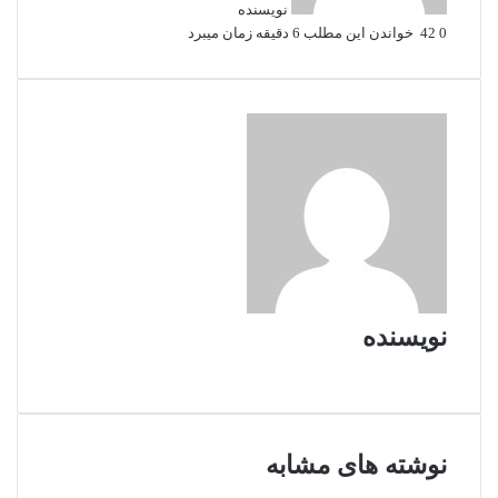
نویسنده
0
42
خواندن این مطلب 6 دقیقه زمان میبرد
نویسنده
و
ب
س
ا
نوشته های مشابه
ی
ت