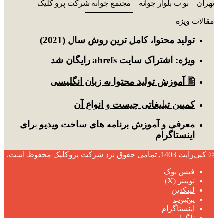
تهران – نواب بلوار جوانه – مجتمع جوانه شرکت پرو کلیک
مقالات ویژه
توليد محتوا، کامل ترین روش سال (2021)
ویژه: اشتراک سایت ahrefs رایگان شد
🖺 آموزش تولید محتوا به زبان انگلیسی
کمپین تبلیغاتی چیست و انواع آن
معرفی و آموزش برنامه های ساخت ویدیو برای
اینستاگرام
© کپی‌رایت 1403, تمامی حقوق نزد شرکت
پروکلیک
محفوظ است.
فیس بوک
توییتر (X)
لینکدین
یوتیوب
اینستاگرام
تلگرام