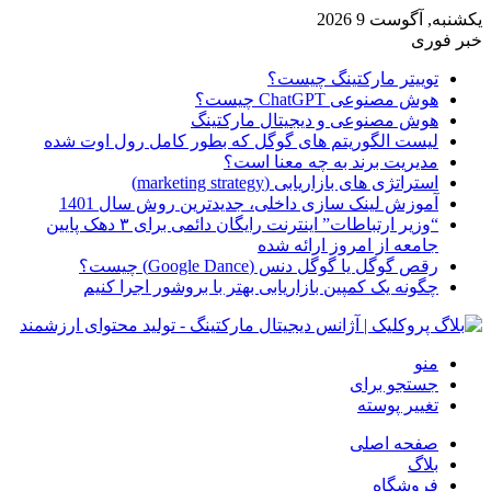
یکشنبه, آگوست 9 2026
خبر فوری
توییتر مارکتینگ چیست؟
هوش مصنوعی ChatGPT چیست؟
هوش مصنوعی و دیجیتال مارکتینگ
لیست الگوریتم های گوگل که بطور کامل رول اوت شده
مدیریت برند به چه معنا است؟
استراتژی های بازاریابی (marketing strategy)
آموزش لینک سازی داخلی، جدیدترین روش سال 1401
“وزیر ارتباطات” اینترنت رایگان دائمی برای ۳ دهک پایین
جامعه از امروز ارائه شده
رقص گوگل یا گوگل دنس (Google Dance) چیست؟
چگونه یک کمپین بازاریابی بهتر با بروشور اجرا کنیم
منو
جستجو برای
تغییر پوسته
صفحه اصلی
بلاگ
فروشگاه