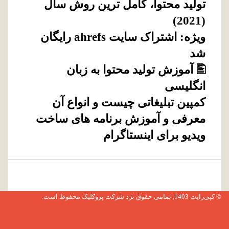
توليد محتوا، کامل ترین روش سال
(2021)
ویژه: اشتراک سایت ahrefs رایگان
شد
🖺 آموزش تولید محتوا به زبان
انگلیسی
کمپین تبلیغاتی چیست و انواع آن
معرفی و آموزش برنامه های ساخت
ویدیو برای اینستاگرام
© کپی‌رایت 1403, تمامی حقوق نزد شرکت
پروکلیک
محفوظ است.
فیس
بوک
توییتر
(X)
لینکدین