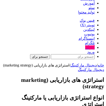
آموزش
سئو
تولید محتوا
فیس بوک
توییتر (X)
لینکدین
یوتیوب
اینستاگرام
تلگرام
آپارات
ورود
جستجو برای
خانه
/
دیجیتال مارکتینگ
/
استراتژی های بازاریابی (marketing strategy)
دیجیتال مارکتینگ
استراتژی های بازاریابی (marketing
strategy)
انواع استراتژی بازاریابی یا مارکتینگ
استراتژی