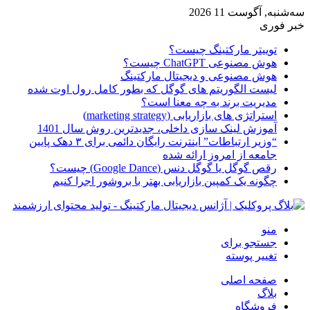
سه‌شنبه, آگوست 11 2026
خبر فوری
توییتر مارکتینگ چیست؟
هوش مصنوعی ChatGPT چیست؟
هوش مصنوعی و دیجیتال مارکتینگ
لیست الگوریتم های گوگل که بطور کامل رول اوت شده
مدیریت برند به چه معنا است؟
استراتژی های بازاریابی (marketing strategy)
آموزش لینک سازی داخلی، جدیدترین روش سال 1401
“وزیر ارتباطات” اینترنت رایگان دائمی برای ۳ دهک پایین
جامعه از امروز ارائه شده
رقص گوگل یا گوگل دنس (Google Dance) چیست؟
چگونه یک کمپین بازاریابی بهتر با بروشور اجرا کنیم
منو
جستجو برای
تغییر پوسته
صفحه اصلی
بلاگ
فروشگاه