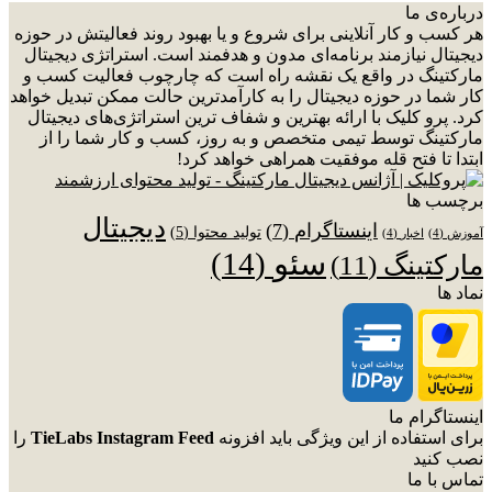
درباره‌ی ما
هر کسب و کار آنلاینی برای شروع و یا بهبود روند فعالیتش در حوزه
دیجیتال نیازمند برنامه‌ای مدون و هدفمند است. استراتژی دیجیتال
مارکتینگ در واقع یک نقشه راه است که چارچوب فعالیت کسب و
کار شما در حوزه دیجیتال را به کارآمدترین حالت ممکن تبدیل خواهد
کرد. پرو کلیک با ارائه بهترین و شفاف ترین استراتژی‌های دیجیتال
مارکتینگ توسط تیمی متخصص و به روز، کسب و کار شما را از
ابتدا تا فتح قله موفقیت همراهی خواهد کرد!
برچسب ها
دیجیتال
اینستاگرام
(7)
تولید محتوا
(5)
آموزش
(4)
اخبار
(4)
سئو
(14)
مارکتینگ
(11)
نماد ها
اینستاگرام ما
برای استفاده از این ویژگی باید افزونه
TieLabs Instagram Feed
را
نصب کنید
تماس با ما