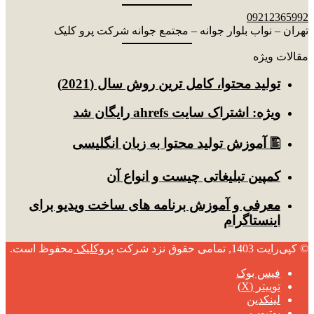
09212365992
تهران – نواب بلوار جوانه – مجتمع جوانه شرکت پرو کلیک
مقالات ویژه
توليد محتوا، کامل ترین روش سال (2021)
ویژه: اشتراک سایت ahrefs رایگان شد
🖺 آموزش تولید محتوا به زبان انگلیسی
کمپین تبلیغاتی چیست و انواع آن
معرفی و آموزش برنامه های ساخت ویدیو برای
اینستاگرام
© کپی‌رایت 1403, تمامی حقوق نزد شرکت
پروکلیک
محفوظ است.
فیس بوک
توییتر (X)
لینکدین
یوتیوب