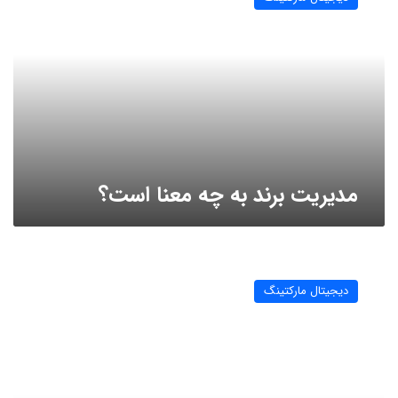
به
چه
معنا
است؟
مدیریت برند به چه معنا است؟
استراتژی
های
دیجیتال مارکتینگ
بازاریابی
(marketing
strategy)