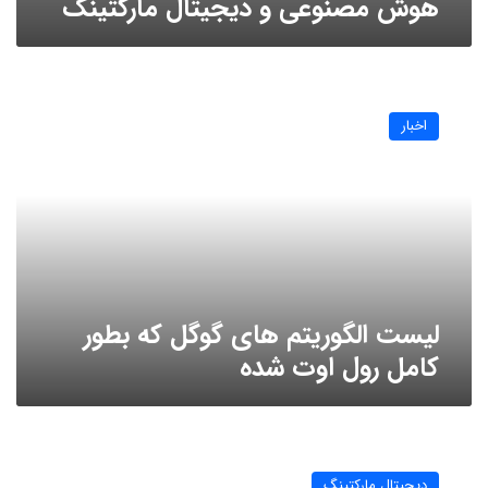
هوش مصنوعی و دیجیتال مارکتینگ
لیست
الگوریتم
اخبار
های
گوگل
که
بطور
کامل
رول
اوت
شده
لیست الگوریتم های گوگل که بطور
کامل رول اوت شده
مدیریت
برند
دیجیتال مارکتینگ