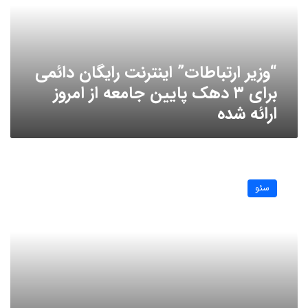
برای
۳
دهک
پایین
“وزیر ارتباطات” اینترنت رایگان دائمی
جامعه
از
برای ۳ دهک پایین جامعه از امروز
امروز
ارائه شده
ارائه
شده
رقص
گوگل
سئو
یا
گوگل
دنس
(Google
Dance)
چیست؟