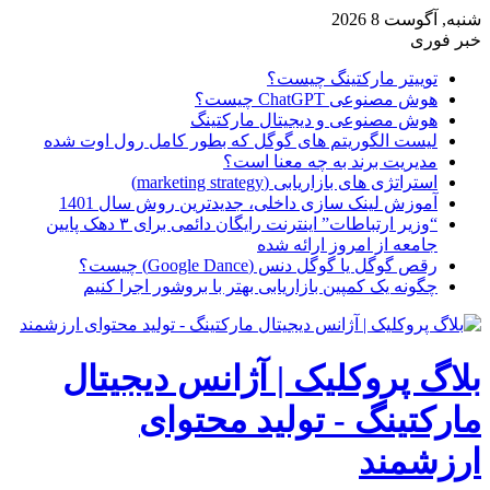
شنبه, آگوست 8 2026
خبر فوری
توییتر مارکتینگ چیست؟
هوش مصنوعی ChatGPT چیست؟
هوش مصنوعی و دیجیتال مارکتینگ
لیست الگوریتم های گوگل که بطور کامل رول اوت شده
مدیریت برند به چه معنا است؟
استراتژی های بازاریابی (marketing strategy)
آموزش لینک سازی داخلی، جدیدترین روش سال 1401
“وزیر ارتباطات” اینترنت رایگان دائمی برای ۳ دهک پایین
جامعه از امروز ارائه شده
رقص گوگل یا گوگل دنس (Google Dance) چیست؟
چگونه یک کمپین بازاریابی بهتر با بروشور اجرا کنیم
بلاگ پروکلیک | آژانس دیجیتال
مارکتینگ - تولید محتوای
ارزشمند