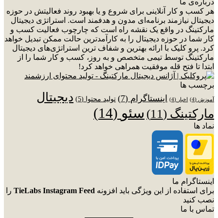
درباره‌ی ما
هر کسب و کار آنلاینی برای شروع و یا بهبود روند فعالیتش در حوزه
دیجیتال نیازمند برنامه‌ای مدون و هدفمند است. استراتژی دیجیتال
مارکتینگ در واقع یک نقشه راه است که چارچوب فعالیت کسب و
کار شما در حوزه دیجیتال را به کارآمدترین حالت ممکن تبدیل خواهد
کرد. پرو کلیک با ارائه بهترین و شفاف ترین استراتژی‌های دیجیتال
مارکتینگ توسط تیمی متخصص و به روز، کسب و کار شما را از
ابتدا تا فتح قله موفقیت همراهی خواهد کرد!
برچسب ها
دیجیتال
اینستاگرام
(7)
تولید محتوا
(5)
آموزش
(4)
اخبار
(4)
سئو
(14)
مارکتینگ
(11)
نماد ها
اینستاگرام ما
برای استفاده از این ویژگی باید افزونه
TieLabs Instagram Feed
را
نصب کنید
تماس با ما