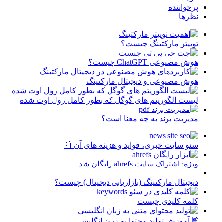
پرخواننده
نظرها
توییتر مارکتینگ چیست؟
هوش مصنوعی ChatGPT چیست؟
هوش مصنوعی و دیجیتال مارکتینگ
لیست الگوریتم های گوگل که بطور کامل رول اوت شده
مدیریت برند به چه معنا است؟
سئو سایت خبری، فواید و هزینه های آن 📰
ویژه: اشتراک سایت ahrefs رایگان شد
دیجیتال مارکتینگ (بازاریابی دیجیتال) چیست؟
کلمه کلیدی چیست
🖺 آموزش تولید محتوا به زبان انگلیسی