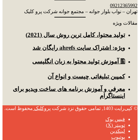
09212365992
تهران – نواب بلوار جوانه – مجتمع جوانه شرکت پرو کلیک
مقالات ویژه
توليد محتوا، کامل ترین روش سال (2021)
ویژه: اشتراک سایت ahrefs رایگان شد
🖺 آموزش تولید محتوا به زبان انگلیسی
کمپین تبلیغاتی چیست و انواع آن
معرفی و آموزش برنامه های ساخت ویدیو برای
اینستاگرام
© کپی‌رایت 1403, تمامی حقوق نزد شرکت
پروکلیک
محفوظ است.
فیس بوک
توییتر (X)
لینکدین
یوتیوب