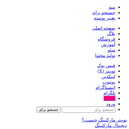
منو
جستجو برای
تغییر پوسته
صفحه اصلی
بلاگ
فروشگاه
آموزش
سئو
تولید محتوا
فیس بوک
توییتر (X)
لینکدین
یوتیوب
اینستاگرام
تلگرام
آپارات
ورود
جستجو برای
توییتر مارکتینگ چیست؟
دیجیتال مارکتینگ