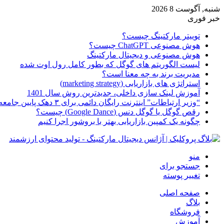
شنبه, آگوست 8 2026
خبر فوری
توییتر مارکتینگ چیست؟
هوش مصنوعی ChatGPT چیست؟
هوش مصنوعی و دیجیتال مارکتینگ
لیست الگوریتم های گوگل که بطور کامل رول اوت شده
مدیریت برند به چه معنا است؟
استراتژی های بازاریابی (marketing strategy)
آموزش لینک سازی داخلی، جدیدترین روش سال 1401
“وزیر ارتباطات” اینترنت رایگان دائمی برای ۳ دهک پایین جامعه از امروز ارائه شده
رقص گوگل یا گوگل دنس (Google Dance) چیست؟
چگونه یک کمپین بازاریابی بهتر با بروشور اجرا کنیم
منو
جستجو برای
تغییر پوسته
صفحه اصلی
بلاگ
فروشگاه
آموزش