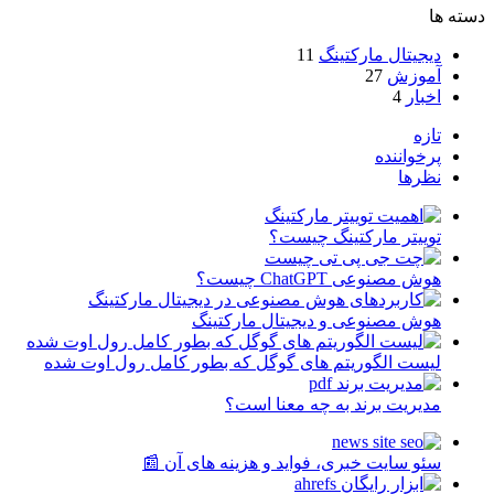
دسته ها
دیجیتال مارکتینگ
11
آموزش
27
اخبار
4
تازه
پرخواننده
نظرها
توییتر مارکتینگ چیست؟
هوش مصنوعی ChatGPT چیست؟
هوش مصنوعی و دیجیتال مارکتینگ
لیست الگوریتم های گوگل که بطور کامل رول اوت شده
مدیریت برند به چه معنا است؟
سئو سایت خبری، فواید و هزینه های آن 📰