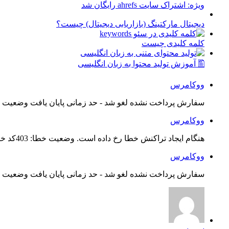
ویژه: اشتراک سایت ahrefs رایگان شد
دیجیتال مارکتینگ (بازاریابی دیجیتال) چیست؟
کلمه کلیدی چیست
🖺 آموزش تولید محتوا به زبان انگلیسی
ووکامرس
سفارش پرداخت نشده لغو شد - حد زمانی پایان یافت وضعیت س
ووکامرس
هنگام ایجاد تراکنش خطا رخ داده است. وضعیت خطا: 403کد خطا: 21...
ووکامرس
سفارش پرداخت نشده لغو شد - حد زمانی پایان یافت وضعیت س