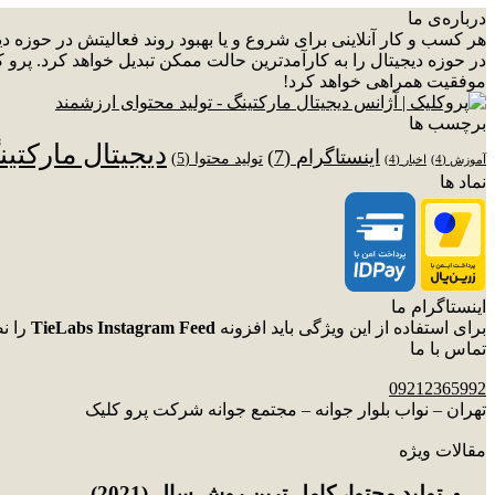
درباره‌ی ما
هر کسب و کار آنلاینی برای شروع و یا بهبود روند فعالیتش در حوزه 
در حوزه دیجیتال را به کارآمدترین حالت ممکن تبدیل خواهد کرد. پرو ک
موفقیت همراهی خواهد کرد!
برچسب ها
دیجیتال مارکتی
اینستاگرام
(7)
تولید محتوا
(5)
آموزش
(4)
اخبار
(4)
نماد ها
اینستاگرام ما
برای استفاده از این ویژگی باید افزونه
TieLabs Instagram Feed
را ن
تماس با ما
09212365992
تهران – نواب بلوار جوانه – مجتمع جوانه شرکت پرو کلیک
مقالات ویژه
توليد محتوا، کامل ترین روش سال (2021)