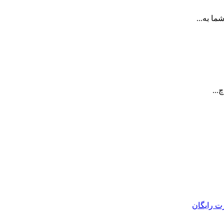
ا به...
...