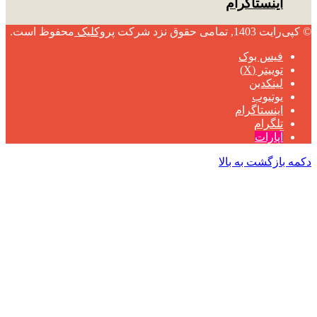
اینستاگرام
© کپی‌رایت 1403, تمامی حقوق نزد شرکت
پروکلیک
محفوظ است.
فیس بوک
توییتر (X)
لینکدین
یوتیوب
اینستاگرام
تلگرام
آپارات
دکمه بازگشت به بالا