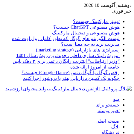
دوشنبه, آگوست 10 2026
خبر فوری
توییتر مارکتینگ چیست؟
هوش مصنوعی ChatGPT چیست؟
هوش مصنوعی و دیجیتال مارکتینگ
لیست الگوریتم های گوگل که بطور کامل رول اوت شده
مدیریت برند به چه معنا است؟
استراتژی های بازاریابی (marketing strategy)
آموزش لینک سازی داخلی، جدیدترین روش سال 1401
“وزیر ارتباطات” اینترنت رایگان دائمی برای ۳ دهک پایین
جامعه از امروز ارائه شده
رقص گوگل یا گوگل دنس (Google Dance) چیست؟
چگونه یک کمپین بازاریابی بهتر با بروشور اجرا کنیم
منو
جستجو برای
تغییر پوسته
صفحه اصلی
بلاگ
فروشگاه