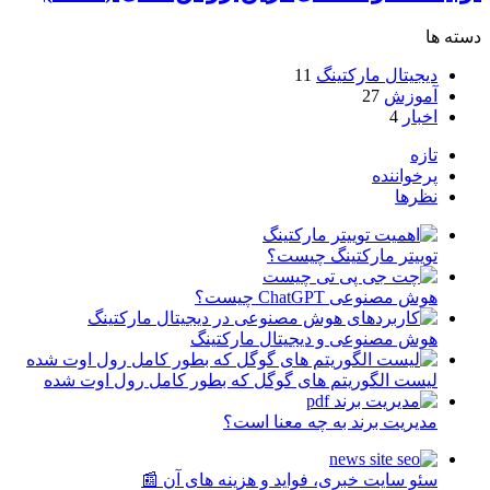
دسته ها
دیجیتال مارکتینگ
11
آموزش
27
اخبار
4
تازه
پرخواننده
نظرها
توییتر مارکتینگ چیست؟
هوش مصنوعی ChatGPT چیست؟
هوش مصنوعی و دیجیتال مارکتینگ
لیست الگوریتم های گوگل که بطور کامل رول اوت شده
مدیریت برند به چه معنا است؟
سئو سایت خبری، فواید و هزینه های آن 📰