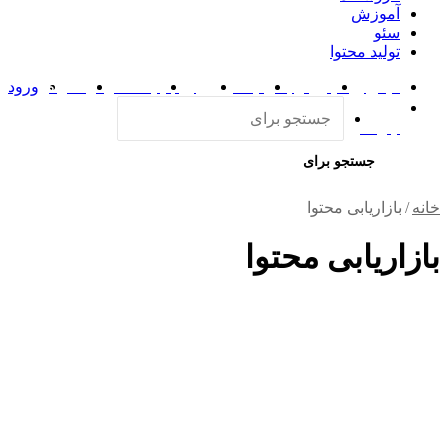
آموزش
سئو
تولید محتوا
فیس بوک
توییتر (X)
لینکدین
یوتیوب
اینستاگرام
تلگرام
ورود
آپارات
جستجو برای
خانه
/
بازاریابی محتوا
بازاریابی محتوا
توليد محتوا، کامل ترین روش سال (2021)
موزش