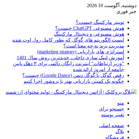
دوشنبه, آگوست 10 2026
خبر فوری
توییتر مارکتینگ چیست؟
هوش مصنوعی ChatGPT چیست؟
هوش مصنوعی و دیجیتال مارکتینگ
لیست الگوریتم های گوگل که بطور کامل رول اوت شده
مدیریت برند به چه معنا است؟
استراتژی های بازاریابی (marketing strategy)
آموزش لینک سازی داخلی، جدیدترین روش سال 1401
“وزیر ارتباطات” اینترنت رایگان دائمی برای ۳ دهک پایین
جامعه از امروز ارائه شده
رقص گوگل یا گوگل دنس (Google Dance) چیست؟
چگونه یک کمپین بازاریابی بهتر با بروشور اجرا کنیم
منو
جستجو برای
تغییر پوسته
صفحه اصلی
بلاگ
فروشگاه