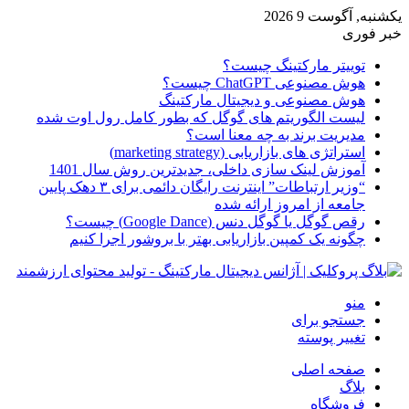
یکشنبه, آگوست 9 2026
خبر فوری
توییتر مارکتینگ چیست؟
هوش مصنوعی ChatGPT چیست؟
هوش مصنوعی و دیجیتال مارکتینگ
لیست الگوریتم های گوگل که بطور کامل رول اوت شده
مدیریت برند به چه معنا است؟
استراتژی های بازاریابی (marketing strategy)
آموزش لینک سازی داخلی، جدیدترین روش سال 1401
“وزیر ارتباطات” اینترنت رایگان دائمی برای ۳ دهک پایین
جامعه از امروز ارائه شده
رقص گوگل یا گوگل دنس (Google Dance) چیست؟
چگونه یک کمپین بازاریابی بهتر با بروشور اجرا کنیم
منو
جستجو برای
تغییر پوسته
صفحه اصلی
بلاگ
فروشگاه