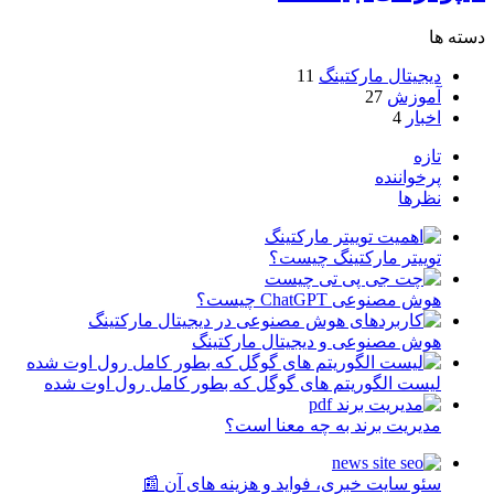
دسته ها
دیجیتال مارکتینگ
11
آموزش
27
اخبار
4
تازه
پرخواننده
نظرها
توییتر مارکتینگ چیست؟
هوش مصنوعی ChatGPT چیست؟
هوش مصنوعی و دیجیتال مارکتینگ
لیست الگوریتم های گوگل که بطور کامل رول اوت شده
مدیریت برند به چه معنا است؟
سئو سایت خبری، فواید و هزینه های آن 📰