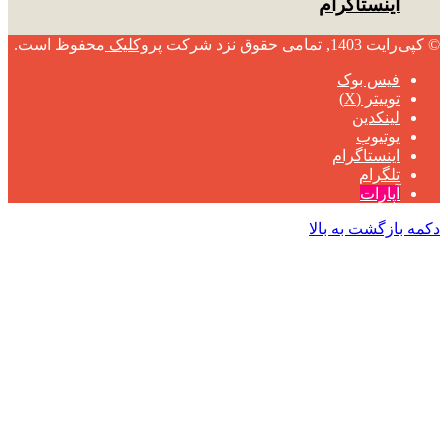
اینستاگرام
© کپی‌رایت 1403, تمامی حقوق نزد شرکت
پروکلیک
محفوظ است.
فیس بوک
توییتر (X)
لینکدین
یوتیوب
اینستاگرام
تلگرام
آپارات
دکمه بازگشت به بالا