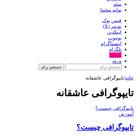
سئو
تولید محتوا
فیس بوک
توییتر (X)
لینکدین
یوتیوب
اینستاگرام
تلگرام
آپارات
ورود
جستجو برای
خانه
/
تایپوگرافی عاشقانه
تایپوگرافی عاشقانه
تایپوگرافی چیست؟
آموزش
تایپوگرافی چیست؟