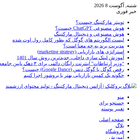
شنبه, آگوست 8 2026
خبر فوری
توییتر مارکتینگ چیست؟
هوش مصنوعی ChatGPT چیست؟
هوش مصنوعی و دیجیتال مارکتینگ
لیست الگوریتم های گوگل که بطور کامل رول اوت شده
مدیریت برند به چه معنا است؟
استراتژی های بازاریابی (marketing strategy)
آموزش لینک سازی داخلی، جدیدترین روش سال 1401
“وزیر ارتباطات” اینترنت رایگان دائمی برای ۳ دهک پایین جامعه از امروز ارائه شده
رقص گوگل یا گوگل دنس (Google Dance) چیست؟
چگونه یک کمپین بازاریابی بهتر با بروشور اجرا کنیم
منو
جستجو برای
تغییر پوسته
صفحه اصلی
بلاگ
فروشگاه
آموزش