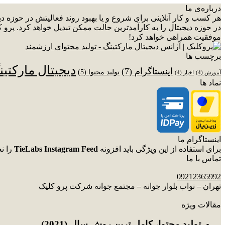
درباره‌ی ما
هر کسب و کار آنلاینی برای شروع و یا بهبود روند فعالیتش در حوزه 
در حوزه دیجیتال را به کارآمدترین حالت ممکن تبدیل خواهد کرد. پرو ک
موفقیت همراهی خواهد کرد!
برچسب ها
دیجیتال مارکتی
اینستاگرام
(7)
تولید محتوا
(5)
آموزش
(4)
اخبار
(4)
نماد ها
اینستاگرام ما
برای استفاده از این ویژگی باید افزونه
TieLabs Instagram Feed
را ن
تماس با ما
09212365992
تهران – نواب بلوار جوانه – مجتمع جوانه شرکت پرو کلیک
مقالات ویژه
توليد محتوا، کامل ترین روش سال (2021)