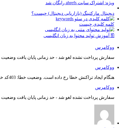
ویژه: اشتراک سایت ahrefs رایگان شد
دیجیتال مارکتینگ (بازاریابی دیجیتال) چیست؟
کلمه کلیدی چیست
🖺 آموزش تولید محتوا به زبان انگلیسی
ووکامرس
سفارش پرداخت نشده لغو شد - حد زمانی پایان یافت وضعیت س
ووکامرس
هنگام ایجاد تراکنش خطا رخ داده است. وضعیت خطا: 403کد خطا: 21...
ووکامرس
سفارش پرداخت نشده لغو شد - حد زمانی پایان یافت وضعیت س