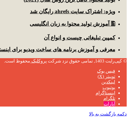
ویژه: اشتراک سایت ahrefs رایگان شد
🖺 آموزش تولید محتوا به زبان انگلیسی
کمپین تبلیغاتی چیست و انواع آن
معرفی و آموزش برنامه های ساخت ویدیو برای اینست
© کپی‌رایت 1403, تمامی حقوق نزد شرکت
پروکلیک
محفوظ است.
فیس بوک
توییتر (X)
لینکدین
یوتیوب
اینستاگرام
تلگرام
آپارات
دکمه بازگشت به بالا