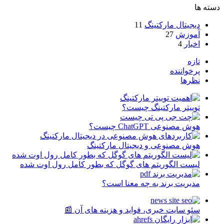
دسته ها
دیجیتال مارکتینگ
11
آموزش
27
اخبار
4
تازه
پرخواننده
نظرها
توییتر مارکتینگ چیست؟
هوش مصنوعی ChatGPT چیست؟
هوش مصنوعی و دیجیتال مارکتینگ
لیست الگوریتم های گوگل که بطور کامل رول اوت شده
مدیریت برند به چه معنا است؟
سئو سایت خبری، فواید و هزینه های آن 📰