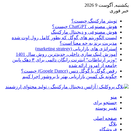
یکشنبه, آگوست 9 2026
خبر فوری
توییتر مارکتینگ چیست؟
هوش مصنوعی ChatGPT چیست؟
هوش مصنوعی و دیجیتال مارکتینگ
لیست الگوریتم های گوگل که بطور کامل رول اوت شده
مدیریت برند به چه معنا است؟
استراتژی های بازاریابی (marketing strategy)
آموزش لینک سازی داخلی، جدیدترین روش سال 1401
“وزیر ارتباطات” اینترنت رایگان دائمی برای ۳ دهک پایین
جامعه از امروز ارائه شده
رقص گوگل یا گوگل دنس (Google Dance) چیست؟
چگونه یک کمپین بازاریابی بهتر با بروشور اجرا کنیم
منو
جستجو برای
تغییر پوسته
صفحه اصلی
بلاگ
فروشگاه