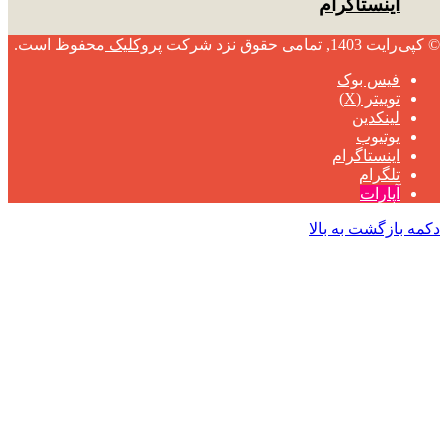
اینستاگرام
© کپی‌رایت 1403, تمامی حقوق نزد شرکت
پروکلیک
محفوظ است.
فیس بوک
توییتر (X)
لینکدین
یوتیوب
اینستاگرام
تلگرام
آپارات
دکمه بازگشت به بالا