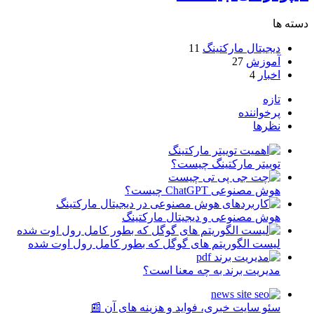
دسته ها
دیجیتال مارکتینگ
11
آموزش
27
اخبار
4
تازه
پرخواننده
نظرها
توییتر مارکتینگ چیست؟
هوش مصنوعی ChatGPT چیست؟
هوش مصنوعی و دیجیتال مارکتینگ
لیست الگوریتم های گوگل که بطور کامل رول اوت شده
مدیریت برند به چه معنا است؟
سئو سایت خبری، فواید و هزینه های آن 📰