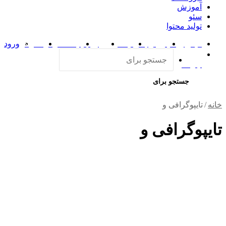
آموزش
سئو
تولید محتوا
فیس بوک
توییتر (X)
لینکدین
یوتیوب
اینستاگرام
تلگرام
ورود
آپارات
جستجو برای
خانه
/
تایپوگرافی و
تایپوگرافی و
تایپوگرافی چیست؟
موزش