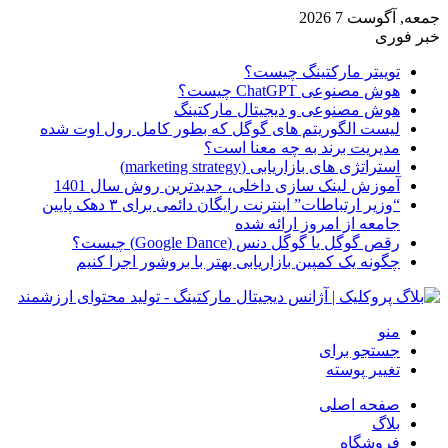
جمعه, آگوست 7 2026
خبر فوری
توییتر مارکتینگ چیست؟
هوش مصنوعی ChatGPT چیست؟
هوش مصنوعی و دیجیتال مارکتینگ
لیست الگوریتم های گوگل که بطور کامل رول اوت شده
مدیریت برند به چه معنا است؟
استراتژی های بازاریابی (marketing strategy)
آموزش لینک سازی داخلی، جدیدترین روش سال 1401
“وزیر ارتباطات” اینترنت رایگان دائمی برای ۳ دهک پایین
جامعه از امروز ارائه شده
رقص گوگل یا گوگل دنس (Google Dance) چیست؟
چگونه یک کمپین بازاریابی بهتر با بروشور اجرا کنیم
منو
جستجو برای
تغییر پوسته
صفحه اصلی
بلاگ
فروشگاه