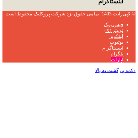
اینستاگرام
© کپی‌رایت 1403, تمامی حقوق نزد شرکت
پروکلیک
محفوظ است.
فیس بوک
توییتر (X)
لینکدین
یوتیوب
اینستاگرام
تلگرام
آپارات
دکمه بازگشت به بالا