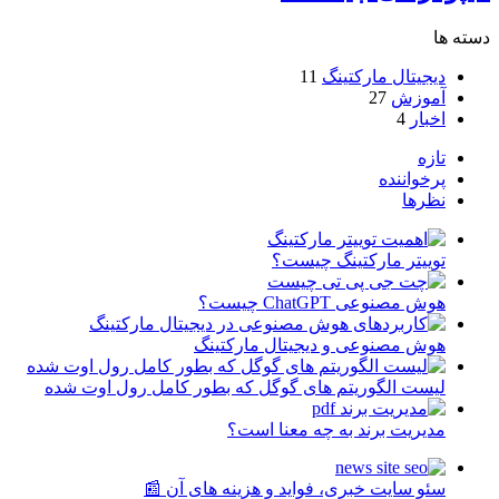
دسته ها
دیجیتال مارکتینگ
11
آموزش
27
اخبار
4
تازه
پرخواننده
نظرها
توییتر مارکتینگ چیست؟
هوش مصنوعی ChatGPT چیست؟
هوش مصنوعی و دیجیتال مارکتینگ
لیست الگوریتم های گوگل که بطور کامل رول اوت شده
مدیریت برند به چه معنا است؟
سئو سایت خبری، فواید و هزینه های آن 📰