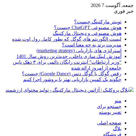
جمعه, آگوست 7 2026
خبر فوری
توییتر مارکتینگ چیست؟
هوش مصنوعی ChatGPT چیست؟
هوش مصنوعی و دیجیتال مارکتینگ
لیست الگوریتم های گوگل که بطور کامل رول اوت شده
مدیریت برند به چه معنا است؟
استراتژی های بازاریابی (marketing strategy)
آموزش لینک سازی داخلی، جدیدترین روش سال 1401
“وزیر ارتباطات” اینترنت رایگان دائمی برای ۳ دهک پایین
جامعه از امروز ارائه شده
رقص گوگل یا گوگل دنس (Google Dance) چیست؟
چگونه یک کمپین بازاریابی بهتر با بروشور اجرا کنیم
منو
جستجو برای
تغییر پوسته
صفحه اصلی
بلاگ
فروشگاه