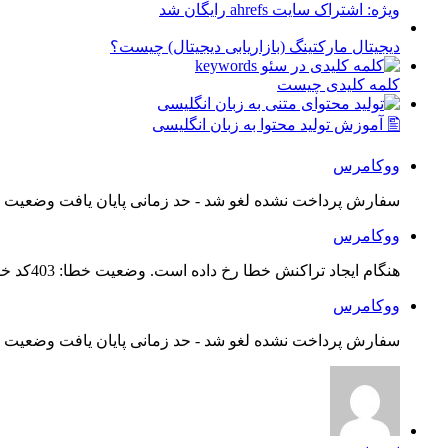
ویژه: اشتراک سایت ahrefs رایگان شد
دیجیتال مارکتینگ (بازاریابی دیجیتال) چیست؟
کلمه کلیدی چیست
🖺 آموزش تولید محتوا به زبان انگلیسی
ووکامرس
سفارش پرداخت نشده لغو شد - حد زمانی پایان یافت وضعیت س
ووکامرس
هنگام ایجاد تراکنش خطا رخ داده است. وضعیت خطا: 403کد خطا: 21...
ووکامرس
سفارش پرداخت نشده لغو شد - حد زمانی پایان یافت وضعیت س