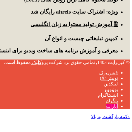
ویژه: اشتراک سایت ahrefs رایگان شد
🖺 آموزش تولید محتوا به زبان انگلیسی
کمپین تبلیغاتی چیست و انواع آن
معرفی و آموزش برنامه های ساخت ویدیو برای اینست
© کپی‌رایت 1403, تمامی حقوق نزد شرکت
پروکلیک
محفوظ است.
فیس بوک
توییتر (X)
لینکدین
یوتیوب
اینستاگرام
تلگرام
آپارات
دکمه بازگشت به بالا