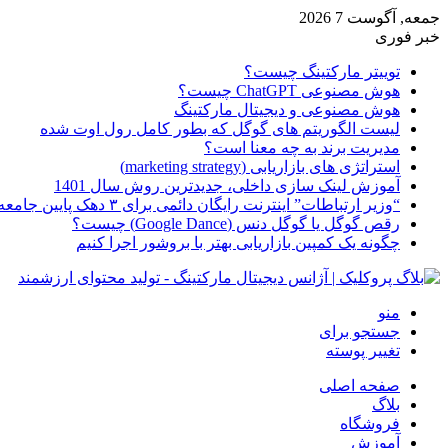
جمعه, آگوست 7 2026
خبر فوری
توییتر مارکتینگ چیست؟
هوش مصنوعی ChatGPT چیست؟
هوش مصنوعی و دیجیتال مارکتینگ
لیست الگوریتم های گوگل که بطور کامل رول اوت شده
مدیریت برند به چه معنا است؟
استراتژی های بازاریابی (marketing strategy)
آموزش لینک سازی داخلی، جدیدترین روش سال 1401
“وزیر ارتباطات” اینترنت رایگان دائمی برای ۳ دهک پایین جامعه از امروز ارائه شده
رقص گوگل یا گوگل دنس (Google Dance) چیست؟
چگونه یک کمپین بازاریابی بهتر با بروشور اجرا کنیم
منو
جستجو برای
تغییر پوسته
صفحه اصلی
بلاگ
فروشگاه
آموزش