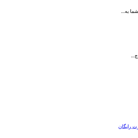
ا به...
...