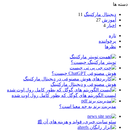
دسته ها
دیجیتال مارکتینگ
11
آموزش
27
اخبار
4
تازه
پرخواننده
نظرها
توییتر مارکتینگ چیست؟
هوش مصنوعی ChatGPT چیست؟
هوش مصنوعی و دیجیتال مارکتینگ
لیست الگوریتم های گوگل که بطور کامل رول اوت شده
مدیریت برند به چه معنا است؟
سئو سایت خبری، فواید و هزینه های آن 📰