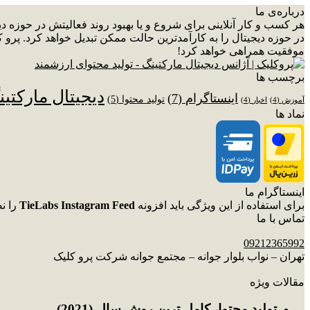
درباره‌ی ما
هر کسب و کار آنلاینی برای شروع و یا بهبود روند فعالیتش در حوزه 
در حوزه دیجیتال را به کارآمدترین حالت ممکن تبدیل خواهد کرد. پرو ک
موفقیت همراهی خواهد کرد!
برچسب ها
دیجیتال مارکتی
اینستاگرام
(7)
تولید محتوا
(5)
آموزش
(4)
اخبار
(4)
نماد ها
اینستاگرام ما
برای استفاده از این ویژگی باید افزونه
TieLabs Instagram Feed
را ن
تماس با ما
09212365992
تهران – نواب بلوار جوانه – مجتمع جوانه شرکت پرو کلیک
مقالات ویژه
توليد محتوا، کامل ترین روش سال (2021)