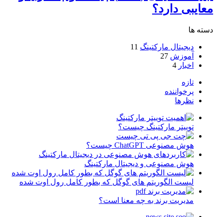
معایبی دارد؟
دسته ها
دیجیتال مارکتینگ
11
آموزش
27
اخبار
4
تازه
پرخواننده
نظرها
توییتر مارکتینگ چیست؟
هوش مصنوعی ChatGPT چیست؟
هوش مصنوعی و دیجیتال مارکتینگ
لیست الگوریتم های گوگل که بطور کامل رول اوت شده
مدیریت برند به چه معنا است؟