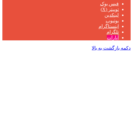
فیس بوک
توییتر (X)
لینکدین
یوتیوب
اینستاگرام
تلگرام
آپارات
دکمه بازگشت به بالا