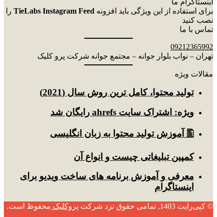
اینستاگرام ما
برای استفاده از این ویژگی باید افزونه
TieLabs Instagram Feed
را
نصب کنید
تماس با ما
09212365992
تهران – نواب بلوار جوانه – مجتمع جوانه شرکت پرو کلیک
مقالات ویژه
توليد محتوا، کامل ترین روش سال (2021)
ویژه: اشتراک سایت ahrefs رایگان شد
🖺 آموزش تولید محتوا به زبان انگلیسی
کمپین تبلیغاتی چیست و انواع آن
معرفی و آموزش برنامه های ساخت ویدیو برای
اینستاگرام
© کپی‌رایت 1403, تمامی حقوق نزد شرکت
پروکلیک
محفوظ است.