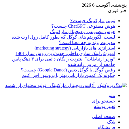
پنج‌شنبه, آگوست 6 2026
خبر فوری
توییتر مارکتینگ چیست؟
هوش مصنوعی ChatGPT چیست؟
هوش مصنوعی و دیجیتال مارکتینگ
لیست الگوریتم های گوگل که بطور کامل رول اوت شده
مدیریت برند به چه معنا است؟
استراتژی های بازاریابی (marketing strategy)
آموزش لینک سازی داخلی، جدیدترین روش سال 1401
“وزیر ارتباطات” اینترنت رایگان دائمی برای ۳ دهک پایین
جامعه از امروز ارائه شده
رقص گوگل یا گوگل دنس (Google Dance) چیست؟
چگونه یک کمپین بازاریابی بهتر با بروشور اجرا کنیم
منو
جستجو برای
تغییر پوسته
صفحه اصلی
بلاگ
فروشگاه