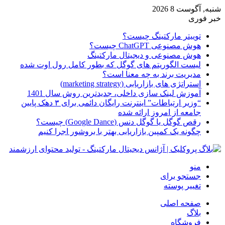
شنبه, آگوست 8 2026
خبر فوری
توییتر مارکتینگ چیست؟
هوش مصنوعی ChatGPT چیست؟
هوش مصنوعی و دیجیتال مارکتینگ
لیست الگوریتم های گوگل که بطور کامل رول اوت شده
مدیریت برند به چه معنا است؟
استراتژی های بازاریابی (marketing strategy)
آموزش لینک سازی داخلی، جدیدترین روش سال 1401
“وزیر ارتباطات” اینترنت رایگان دائمی برای ۳ دهک پایین
جامعه از امروز ارائه شده
رقص گوگل یا گوگل دنس (Google Dance) چیست؟
چگونه یک کمپین بازاریابی بهتر با بروشور اجرا کنیم
منو
جستجو برای
تغییر پوسته
صفحه اصلی
بلاگ
فروشگاه