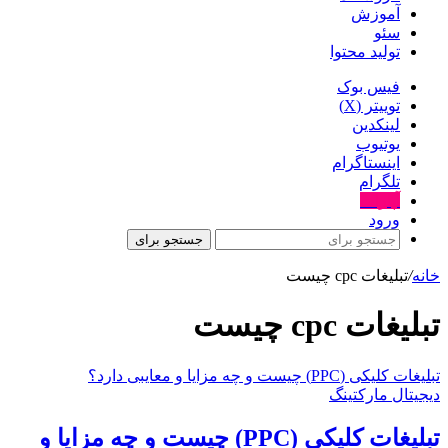
آموزش
سئو
تولید محتوا
فیس بوک
توییتر (X)
لینکدین
یوتیوب
اینستاگرام
تلگرام
آپارات
ورود
جستجو برای
خانه
/
تبلیغات cpc چیست
تبلیغات cpc چیست
تبلیغات کلیکی (PPC) چیست و چه مزایا و معایبی دارد؟
دیجیتال مارکتینگ
تبلیغات کلیکی (PPC) چیست و چه مزایا و