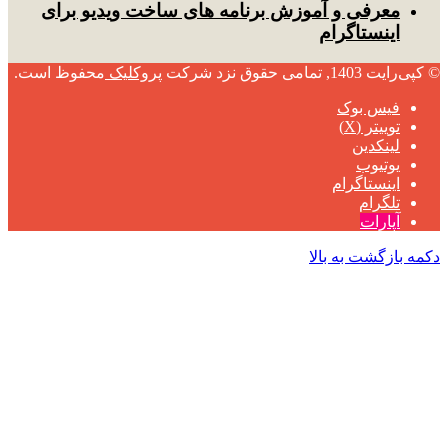
معرفی و آموزش برنامه های ساخت ویدیو برای
اینستاگرام
© کپی‌رایت 1403, تمامی حقوق نزد شرکت
پروکلیک
محفوظ است.
فیس بوک
توییتر (X)
لینکدین
یوتیوب
اینستاگرام
تلگرام
آپارات
دکمه بازگشت به بالا