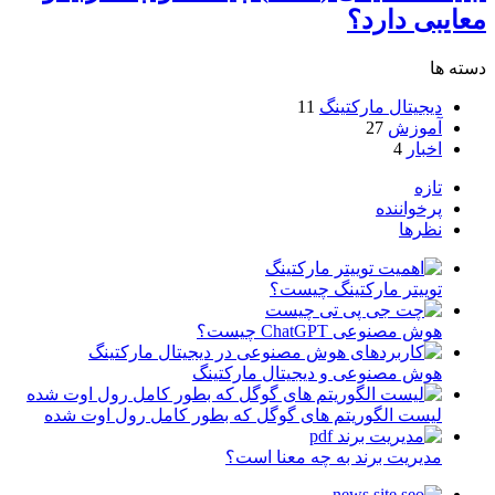
معایبی دارد؟
دسته ها
دیجیتال مارکتینگ
11
آموزش
27
اخبار
4
تازه
پرخواننده
نظرها
توییتر مارکتینگ چیست؟
هوش مصنوعی ChatGPT چیست؟
هوش مصنوعی و دیجیتال مارکتینگ
لیست الگوریتم های گوگل که بطور کامل رول اوت شده
مدیریت برند به چه معنا است؟