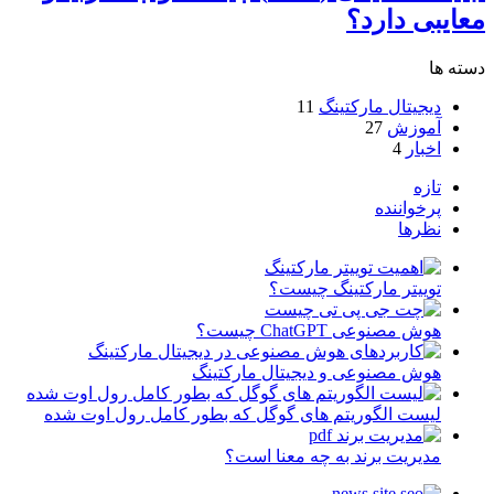
معایبی دارد؟
دسته ها
دیجیتال مارکتینگ
11
آموزش
27
اخبار
4
تازه
پرخواننده
نظرها
توییتر مارکتینگ چیست؟
هوش مصنوعی ChatGPT چیست؟
هوش مصنوعی و دیجیتال مارکتینگ
لیست الگوریتم های گوگل که بطور کامل رول اوت شده
مدیریت برند به چه معنا است؟