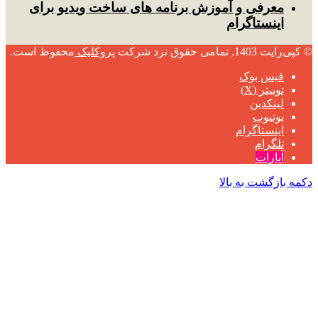
معرفی و آموزش برنامه های ساخت ویدیو برای
اینستاگرام
© کپی‌رایت 1403, تمامی حقوق نزد شرکت
پروکلیک
محفوظ است.
فیس بوک
توییتر (X)
لینکدین
یوتیوب
اینستاگرام
تلگرام
آپارات
دکمه بازگشت به بالا