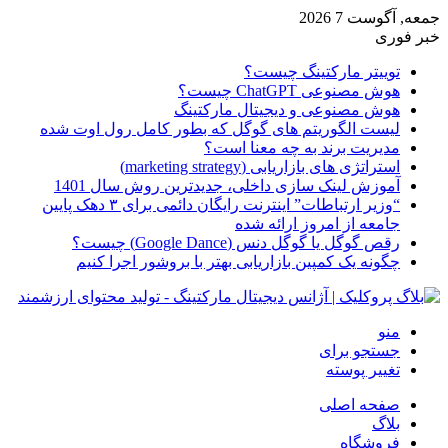
جمعه, آگوست 7 2026
خبر فوری
توییتر مارکتینگ چیست؟
هوش مصنوعی ChatGPT چیست؟
هوش مصنوعی و دیجیتال مارکتینگ
لیست الگوریتم های گوگل که بطور کامل رول اوت شده
مدیریت برند به چه معنا است؟
استراتژی های بازاریابی (marketing strategy)
آموزش لینک سازی داخلی، جدیدترین روش سال 1401
“وزیر ارتباطات” اینترنت رایگان دائمی برای ۳ دهک پایین
جامعه از امروز ارائه شده
رقص گوگل یا گوگل دنس (Google Dance) چیست؟
چگونه یک کمپین بازاریابی بهتر با بروشور اجرا کنیم
منو
جستجو برای
تغییر پوسته
صفحه اصلی
بلاگ
فروشگاه