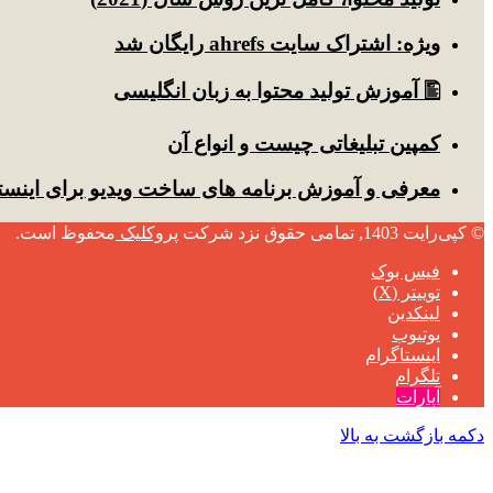
ویژه: اشتراک سایت ahrefs رایگان شد
🖺 آموزش تولید محتوا به زبان انگلیسی
کمپین تبلیغاتی چیست و انواع آن
معرفی و آموزش برنامه های ساخت ویدیو برای اینست
© کپی‌رایت 1403, تمامی حقوق نزد شرکت
پروکلیک
محفوظ است.
فیس بوک
توییتر (X)
لینکدین
یوتیوب
اینستاگرام
تلگرام
آپارات
دکمه بازگشت به بالا