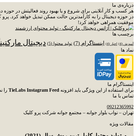
درباره‌ی ما
هر کسب و کار آنلاینی برای شروع و یا بهبود روند فعالیتش در حوزه 
در حوزه دیجیتال را به کارآمدترین حالت ممکن تبدیل خواهد کرد. پرو ک
موفقیت همراهی خواهد کرد!
برچسب ها
دیجیتال مارکتی
اینستاگرام
(7)
تولید محتوا
(5)
آموزش
(4)
اخبار
(4)
نماد ها
اینستاگرام ما
برای استفاده از این ویژگی باید افزونه
TieLabs Instagram Feed
را ن
تماس با ما
09212365992
تهران – نواب بلوار جوانه – مجتمع جوانه شرکت پرو کلیک
مقالات ویژه
توليد محتوا، کامل ترین روش سال (2021)