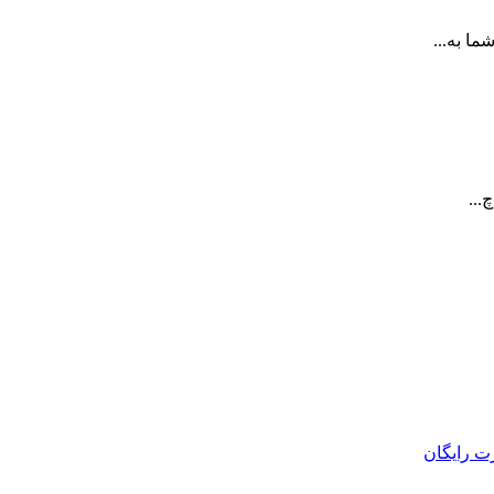
ا به...
...