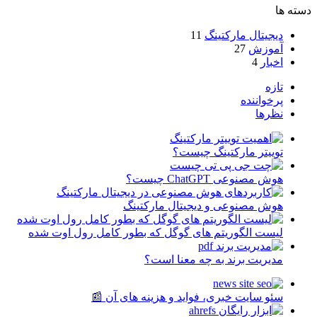
دسته ها
دیجیتال مارکتینگ
11
آموزش
27
اخبار
4
تازه
پرخواننده
نظرها
توییتر مارکتینگ چیست؟
هوش مصنوعی ChatGPT چیست؟
هوش مصنوعی و دیجیتال مارکتینگ
لیست الگوریتم های گوگل که بطور کامل رول اوت شده
مدیریت برند به چه معنا است؟
سئو سایت خبری، فواید و هزینه های آن 📰