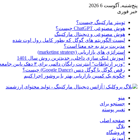
پنج‌شنبه, آگوست 6 2026
خبر فوری
توییتر مارکتینگ چیست؟
هوش مصنوعی ChatGPT چیست؟
هوش مصنوعی و دیجیتال مارکتینگ
لیست الگوریتم های گوگل که بطور کامل رول اوت شده
مدیریت برند به چه معنا است؟
استراتژی های بازاریابی (marketing strategy)
آموزش لینک سازی داخلی، جدیدترین روش سال 1401
“وزیر ارتباطات” اینترنت رایگان دائمی برای ۳ دهک پایین جامعه از امروز ارائه شده
رقص گوگل یا گوگل دنس (Google Dance) چیست؟
چگونه یک کمپین بازاریابی بهتر با بروشور اجرا کنیم
منو
جستجو برای
تغییر پوسته
صفحه اصلی
بلاگ
فروشگاه
آموزش