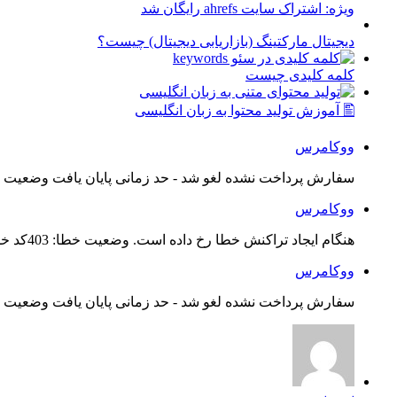
ویژه: اشتراک سایت ahrefs رایگان شد
دیجیتال مارکتینگ (بازاریابی دیجیتال) چیست؟
کلمه کلیدی چیست
🖺 آموزش تولید محتوا به زبان انگلیسی
ووکامرس
سفارش پرداخت نشده لغو شد - حد زمانی پایان یافت وضعیت س
ووکامرس
هنگام ایجاد تراکنش خطا رخ داده است. وضعیت خطا: 403کد خطا: 21...
ووکامرس
سفارش پرداخت نشده لغو شد - حد زمانی پایان یافت وضعیت س