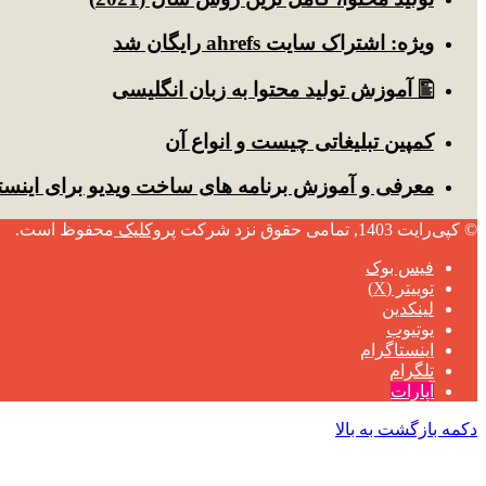
ویژه: اشتراک سایت ahrefs رایگان شد
🖺 آموزش تولید محتوا به زبان انگلیسی
کمپین تبلیغاتی چیست و انواع آن
معرفی و آموزش برنامه های ساخت ویدیو برای اینست
© کپی‌رایت 1403, تمامی حقوق نزد شرکت
پروکلیک
محفوظ است.
فیس بوک
توییتر (X)
لینکدین
یوتیوب
اینستاگرام
تلگرام
آپارات
دکمه بازگشت به بالا