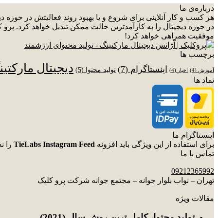
درباره‌ی ما
هر کسب و کار آنلاینی برای شروع و یا بهبود روند فعالیتش در حوزه 
در حوزه دیجیتال را به کارآمدترین حالت ممکن تبدیل خواهد کرد. پرو ک
موفقیت همراهی خواهد کرد!
برچسب ها
دیجیتال مارکتی
اینستاگرام
(7)
تولید محتوا
(5)
آموزش
(4)
اخبار
(4)
نماد ها
اینستاگرام ما
برای استفاده از این ویژگی باید افزونه
TieLabs Instagram Feed
را ن
تماس با ما
09212365992
تهران – نواب بلوار جوانه – مجتمع جوانه شرکت پرو کلیک
مقالات ویژه
توليد محتوا، کامل ترین روش سال (2021)