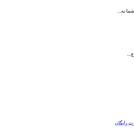
ا به...
...