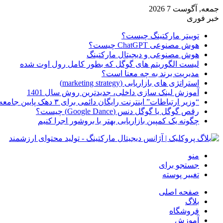
جمعه, آگوست 7 2026
خبر فوری
توییتر مارکتینگ چیست؟
هوش مصنوعی ChatGPT چیست؟
هوش مصنوعی و دیجیتال مارکتینگ
لیست الگوریتم های گوگل که بطور کامل رول اوت شده
مدیریت برند به چه معنا است؟
استراتژی های بازاریابی (marketing strategy)
آموزش لینک سازی داخلی، جدیدترین روش سال 1401
“وزیر ارتباطات” اینترنت رایگان دائمی برای ۳ دهک پایین جامعه از امروز ارائه شده
رقص گوگل یا گوگل دنس (Google Dance) چیست؟
چگونه یک کمپین بازاریابی بهتر با بروشور اجرا کنیم
منو
جستجو برای
تغییر پوسته
صفحه اصلی
بلاگ
فروشگاه
آموزش