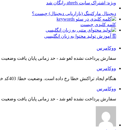
ویژه: اشتراک سایت ahrefs رایگان شد
دیجیتال مارکتینگ (بازاریابی دیجیتال) چیست؟
کلمه کلیدی چیست
🖺 آموزش تولید محتوا به زبان انگلیسی
ووکامرس
سفارش پرداخت نشده لغو شد - حد زمانی پایان یافت وضعیت س
ووکامرس
هنگام ایجاد تراکنش خطا رخ داده است. وضعیت خطا: 403کد خطا: 21...
ووکامرس
سفارش پرداخت نشده لغو شد - حد زمانی پایان یافت وضعیت س