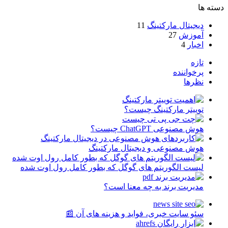
دسته ها
دیجیتال مارکتینگ
11
آموزش
27
اخبار
4
تازه
پرخواننده
نظرها
توییتر مارکتینگ چیست؟
هوش مصنوعی ChatGPT چیست؟
هوش مصنوعی و دیجیتال مارکتینگ
لیست الگوریتم های گوگل که بطور کامل رول اوت شده
مدیریت برند به چه معنا است؟
سئو سایت خبری، فواید و هزینه های آن 📰