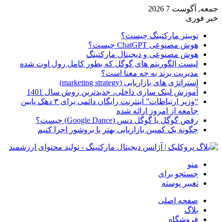
جمعه, آگوست 7 2026
خبر فوری
توییتر مارکتینگ چیست؟
هوش مصنوعی ChatGPT چیست؟
هوش مصنوعی و دیجیتال مارکتینگ
لیست الگوریتم های گوگل که بطور کامل رول اوت شده
مدیریت برند به چه معنا است؟
استراتژی های بازاریابی (marketing strategy)
آموزش لینک سازی داخلی، جدیدترین روش سال 1401
“وزیر ارتباطات” اینترنت رایگان دائمی برای ۳ دهک پایین
جامعه از امروز ارائه شده
رقص گوگل یا گوگل دنس (Google Dance) چیست؟
چگونه یک کمپین بازاریابی بهتر با بروشور اجرا کنیم
منو
جستجو برای
تغییر پوسته
صفحه اصلی
بلاگ
فروشگاه