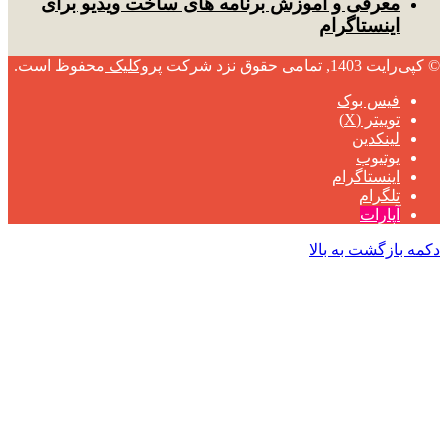
معرفی و آموزش برنامه های ساخت ویدیو برای
اینستاگرام
© کپی‌رایت 1403, تمامی حقوق نزد شرکت
پروکلیک
محفوظ است.
فیس بوک
توییتر (X)
لینکدین
یوتیوب
اینستاگرام
تلگرام
آپارات
دکمه بازگشت به بالا