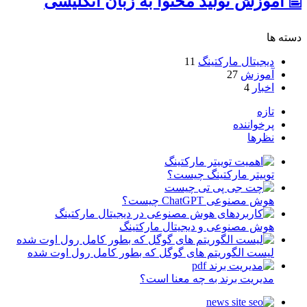
🖺 آموزش تولید محتوا به زبان انگلیسی
دسته ها
دیجیتال مارکتینگ
11
آموزش
27
اخبار
4
تازه
پرخواننده
نظرها
توییتر مارکتینگ چیست؟
هوش مصنوعی ChatGPT چیست؟
هوش مصنوعی و دیجیتال مارکتینگ
لیست الگوریتم های گوگل که بطور کامل رول اوت شده
مدیریت برند به چه معنا است؟