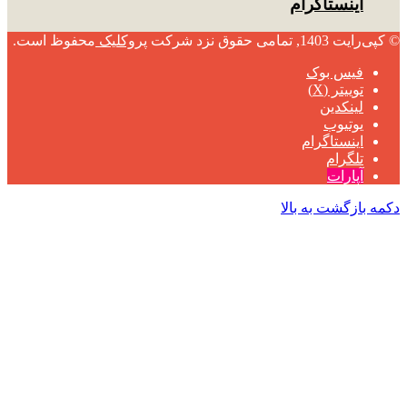
اینستاگرام
© کپی‌رایت 1403, تمامی حقوق نزد شرکت
پروکلیک
محفوظ است.
فیس بوک
توییتر (X)
لینکدین
یوتیوب
اینستاگرام
تلگرام
آپارات
دکمه بازگشت به بالا