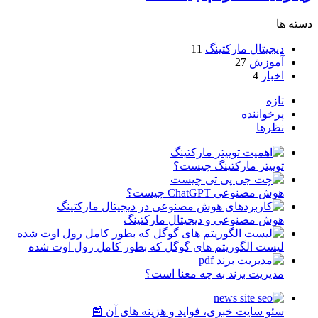
دسته ها
دیجیتال مارکتینگ
11
آموزش
27
اخبار
4
تازه
پرخواننده
نظرها
توییتر مارکتینگ چیست؟
هوش مصنوعی ChatGPT چیست؟
هوش مصنوعی و دیجیتال مارکتینگ
لیست الگوریتم های گوگل که بطور کامل رول اوت شده
مدیریت برند به چه معنا است؟
سئو سایت خبری، فواید و هزینه های آن 📰