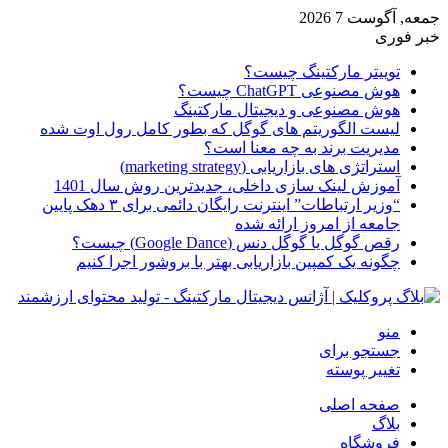
جمعه, آگوست 7 2026
خبر فوری
توییتر مارکتینگ چیست؟
هوش مصنوعی ChatGPT چیست؟
هوش مصنوعی و دیجیتال مارکتینگ
لیست الگوریتم های گوگل که بطور کامل رول اوت شده
مدیریت برند به چه معنا است؟
استراتژی های بازاریابی (marketing strategy)
آموزش لینک سازی داخلی، جدیدترین روش سال 1401
“وزیر ارتباطات” اینترنت رایگان دائمی برای ۳ دهک پایین
جامعه از امروز ارائه شده
رقص گوگل یا گوگل دنس (Google Dance) چیست؟
چگونه یک کمپین بازاریابی بهتر با بروشور اجرا کنیم
منو
جستجو برای
تغییر پوسته
صفحه اصلی
بلاگ
فروشگاه