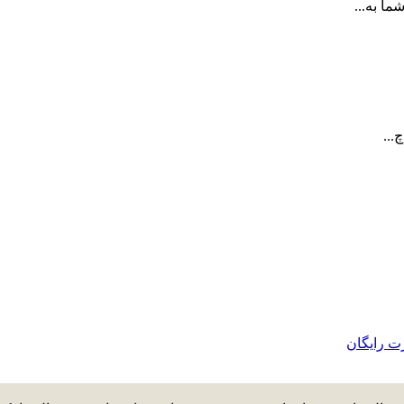
ا به...
...