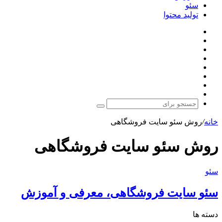
سئو
تولید محتوا
فیس
توییتر
بوک
(X)
لینکدین
یوتیوب
اینستاگرام
تلگرام
آپارات
ورود
جستجو
برای
خانه
/
روش سئو سایت فروشگاهی
روش سئو سایت فروشگاهی
سئو
سئو
سایت
فروشگاهی،
سئو سایت فروشگاهی، معرفی و آموزش
معرفی
و
دسته ها
آموزش