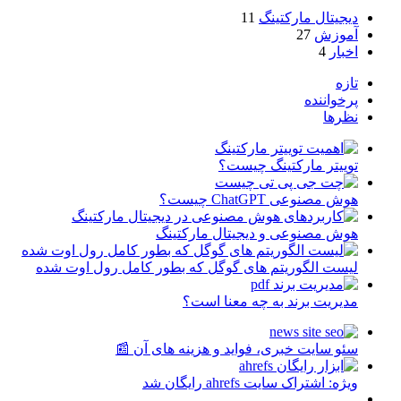
دیجیتال مارکتینگ
11
آموزش
27
اخبار
4
تازه
پرخواننده
نظرها
توییتر مارکتینگ چیست؟
هوش مصنوعی ChatGPT چیست؟
هوش مصنوعی و دیجیتال مارکتینگ
لیست الگوریتم های گوگل که بطور کامل رول اوت شده
مدیریت برند به چه معنا است؟
سئو سایت خبری، فواید و هزینه های آن 📰
ویژه: اشتراک سایت ahrefs رایگان شد