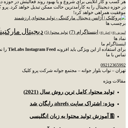
هر کسب و کار آنلاینی برای شروع و یا بهبود روند فعالیتش در حوزه 
در حوزه دیجیتال را به کارآمدترین حالت ممکن تبدیل خواهد کرد. پرو ک
موفقیت همراهی خواهد کرد!
برچسب ها
دیجیتال مارکتی
اینستاگرام
(7)
تولید محتوا
(5)
آموزش
(4)
اخبار
(4)
نماد ها
اینستاگرام ما
برای استفاده از این ویژگی باید افزونه
TieLabs Instagram Feed
را ن
تماس با ما
09212365992
تهران – نواب بلوار جوانه – مجتمع جوانه شرکت پرو کلیک
مقالات ویژه
توليد محتوا، کامل ترین روش سال (2021)
ویژه: اشتراک سایت ahrefs رایگان شد
🖺 آموزش تولید محتوا به زبان انگلیسی