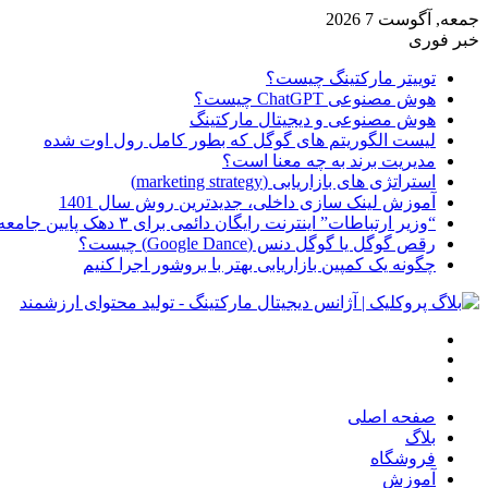
جمعه, آگوست 7 2026
خبر فوری
توییتر مارکتینگ چیست؟
هوش مصنوعی ChatGPT چیست؟
هوش مصنوعی و دیجیتال مارکتینگ
لیست الگوریتم های گوگل که بطور کامل رول اوت شده
مدیریت برند به چه معنا است؟
استراتژی های بازاریابی (marketing strategy)
آموزش لینک سازی داخلی، جدیدترین روش سال 1401
“وزیر ارتباطات” اینترنت رایگان دائمی برای ۳ دهک پایین جامعه از امروز ارائه شده
رقص گوگل یا گوگل دنس (Google Dance) چیست؟
چگونه یک کمپین بازاریابی بهتر با بروشور اجرا کنیم
منو
جستجو
تغییر
برای
پوسته
صفحه اصلی
بلاگ
فروشگاه
آموزش