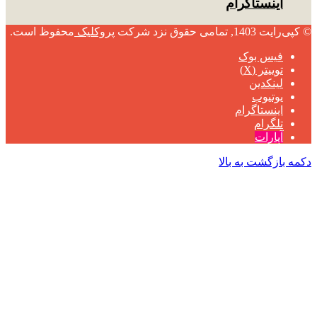
اینستاگرام
© کپی‌رایت 1403, تمامی حقوق نزد شرکت
پروکلیک
محفوظ است.
فیس بوک
توییتر (X)
لینکدین
یوتیوب
اینستاگرام
تلگرام
آپارات
دکمه بازگشت به بالا