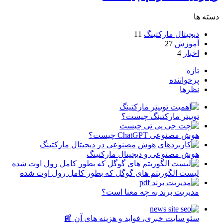
دسته ها
دیجیتال مارکتینگ
11
آموزش
27
اخبار
4
تازه
پرخواننده
نظرها
توییتر مارکتینگ چیست؟
هوش مصنوعی ChatGPT چیست؟
هوش مصنوعی و دیجیتال مارکتینگ
لیست الگوریتم های گوگل که بطور کامل رول اوت شده
مدیریت برند به چه معنا است؟
سئو سایت خبری، فواید و هزینه های آن 📰