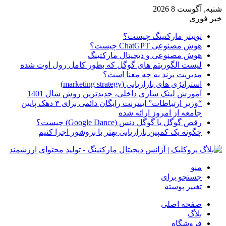
شنبه, آگوست 8 2026
خبر فوری
توییتر مارکتینگ چیست؟
هوش مصنوعی ChatGPT چیست؟
هوش مصنوعی و دیجیتال مارکتینگ
لیست الگوریتم های گوگل که بطور کامل رول اوت شده
مدیریت برند به چه معنا است؟
استراتژی های بازاریابی (marketing strategy)
آموزش لینک سازی داخلی، جدیدترین روش سال 1401
“وزیر ارتباطات” اینترنت رایگان دائمی برای ۳ دهک پایین
جامعه از امروز ارائه شده
رقص گوگل یا گوگل دنس (Google Dance) چیست؟
چگونه یک کمپین بازاریابی بهتر با بروشور اجرا کنیم
منو
جستجو برای
تغییر پوسته
صفحه اصلی
بلاگ
فروشگاه