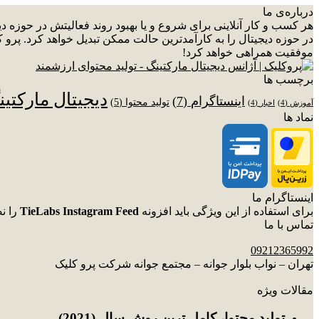
درباره‌ی ما
هر کسب و کار آنلاینی برای شروع و یا بهبود روند فعالیتش در حوزه 
در حوزه دیجیتال را به کارآمدترین حالت ممکن تبدیل خواهد کرد. پرو ک
موفقیت همراهی خواهد کرد!
برچسب ها
دیجیتال مارکتی
اینستاگرام
(7)
تولید محتوا
(5)
آموزش
(4)
اخبار
(4)
نماد ها
اینستاگرام ما
برای استفاده از این ویژگی باید افزونه
TieLabs Instagram Feed
را ن
تماس با ما
09212365992
تهران – نواب بلوار جوانه – مجتمع جوانه شرکت پرو کلیک
مقالات ویژه
توليد محتوا، کامل ترین روش سال (2021)