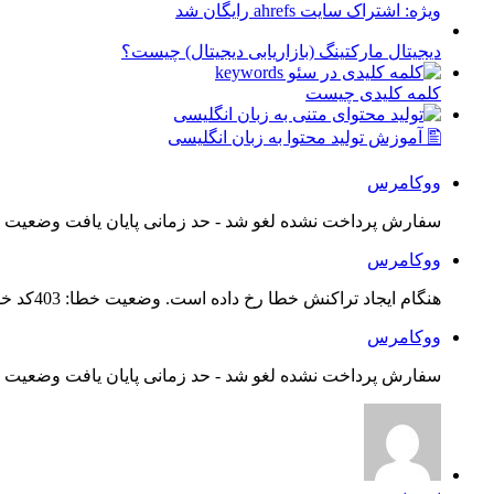
ویژه: اشتراک سایت ahrefs رایگان شد
دیجیتال مارکتینگ (بازاریابی دیجیتال) چیست؟
کلمه کلیدی چیست
🖺 آموزش تولید محتوا به زبان انگلیسی
ووکامرس
سفارش پرداخت نشده لغو شد - حد زمانی پایان یافت وضعیت س
ووکامرس
هنگام ایجاد تراکنش خطا رخ داده است. وضعیت خطا: 403کد خطا: 21...
ووکامرس
سفارش پرداخت نشده لغو شد - حد زمانی پایان یافت وضعیت س