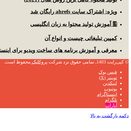
ویژه: اشتراک سایت ahrefs رایگان شد
🖺 آموزش تولید محتوا به زبان انگلیسی
کمپین تبلیغاتی چیست و انواع آن
معرفی و آموزش برنامه های ساخت ویدیو برای اینست
© کپی‌رایت 1403, تمامی حقوق نزد شرکت
پروکلیک
محفوظ است.
فیس بوک
توییتر (X)
لینکدین
یوتیوب
اینستاگرام
تلگرام
آپارات
دکمه بازگشت به بالا