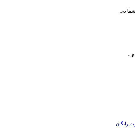
ا به...
...