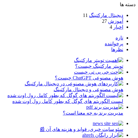
دسته ها
دیجیتال مارکتینگ
11
آموزش
27
اخبار
4
تازه
پرخواننده
نظرها
توییتر مارکتینگ چیست؟
هوش مصنوعی ChatGPT چیست؟
هوش مصنوعی و دیجیتال مارکتینگ
لیست الگوریتم های گوگل که بطور کامل رول اوت شده
مدیریت برند به چه معنا است؟
سئو سایت خبری، فواید و هزینه های آن 📰