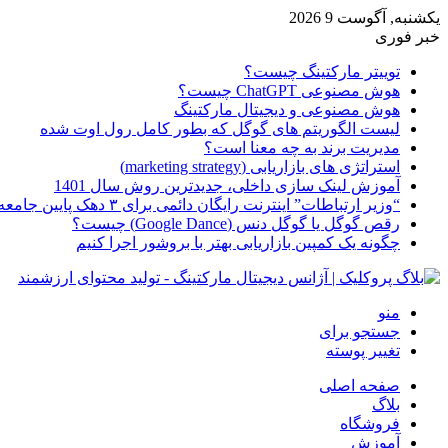
یکشنبه, آگوست 9 2026
خبر فوری
توییتر مارکتینگ چیست؟
هوش مصنوعی ChatGPT چیست؟
هوش مصنوعی و دیجیتال مارکتینگ
لیست الگوریتم های گوگل که بطور کامل رول اوت شده
مدیریت برند به چه معنا است؟
استراتژی های بازاریابی (marketing strategy)
آموزش لینک سازی داخلی، جدیدترین روش سال 1401
“وزیر ارتباطات” اینترنت رایگان دائمی برای ۳ دهک پایین جامعه از امروز ارائه شده
رقص گوگل یا گوگل دنس (Google Dance) چیست؟
چگونه یک کمپین بازاریابی بهتر با بروشور اجرا کنیم
منو
جستجو برای
تغییر پوسته
صفحه اصلی
بلاگ
فروشگاه
آموزش