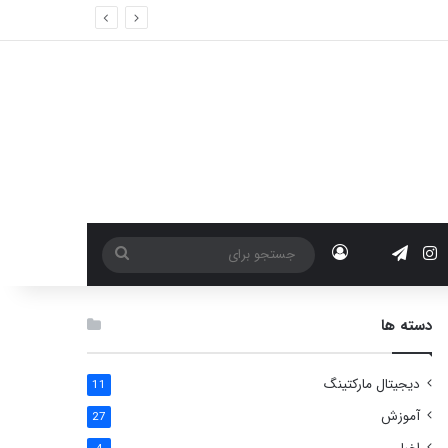
ین
وتیوب
اینستاگرام
تلگرام
آپارات
ورود
جستجو
برای
دسته ها
دیجیتال مارکتینگ
11
آموزش
27