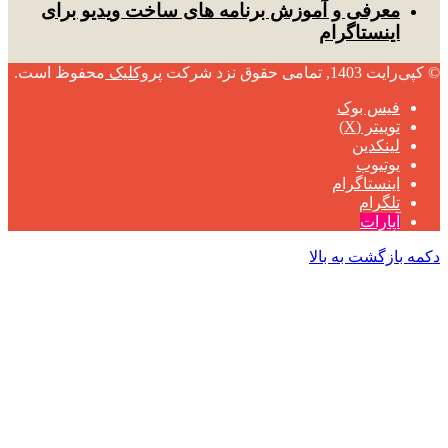
معرفی و آموزش برنامه های ساخت ویدیو برای
اینستاگرام
© کپی‌رایت 1403, تمامی حقوق نزد شرکت
پروکلیک
محفوظ است.
فیس بوک
توییتر (X)
لینکدین
یوتیوب
اینستاگرام
تلگرام
آپارات
دکمه بازگشت به بالا