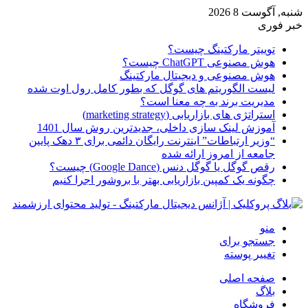
شنبه, آگوست 8 2026
خبر فوری
توییتر مارکتینگ چیست؟
هوش مصنوعی ChatGPT چیست؟
هوش مصنوعی و دیجیتال مارکتینگ
لیست الگوریتم های گوگل که بطور کامل رول اوت شده
مدیریت برند به چه معنا است؟
استراتژی های بازاریابی (marketing strategy)
آموزش لینک سازی داخلی، جدیدترین روش سال 1401
“وزیر ارتباطات” اینترنت رایگان دائمی برای ۳ دهک پایین
جامعه از امروز ارائه شده
رقص گوگل یا گوگل دنس (Google Dance) چیست؟
چگونه یک کمپین بازاریابی بهتر با بروشور اجرا کنیم
منو
جستجو برای
تغییر پوسته
صفحه اصلی
بلاگ
فروشگاه