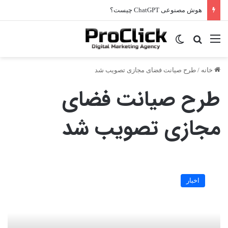
هوش مصنوعی ChatGPT چیست؟
منو
جستجو برای
تغییر پوسته
خانه
/
طرح صیانت فضای مجازی تصویب شد
طرح صیانت فضای
مجازی تصویب شد
طرح
صیانت
اخبار
از
حقوق
کاربران
در
فضای