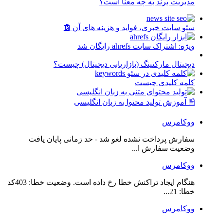
مدیریت برند به چه معنا است؟
سئو سایت خبری، فواید و هزینه های آن 📰
ویژه: اشتراک سایت ahrefs رایگان شد
دیجیتال مارکتینگ (بازاریابی دیجیتال) چیست؟
کلمه کلیدی چیست
🖺 آموزش تولید محتوا به زبان انگلیسی
ووکامرس
سفارش پرداخت نشده لغو شد - حد زمانی پایان یافت
وضعیت سفارش ا...
ووکامرس
هنگام ایجاد تراکنش خطا رخ داده است. وضعیت خطا: 403کد
خطا: 21...
ووکامرس