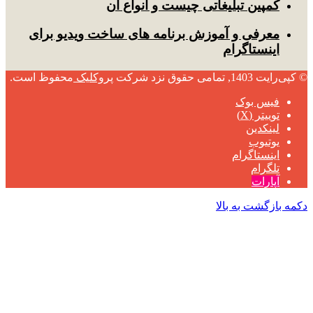
کمپین تبلیغاتی چیست و انواع آن
معرفی و آموزش برنامه های ساخت ویدیو برای
اینستاگرام
© کپی‌رایت 1403, تمامی حقوق نزد شرکت
پروکلیک
محفوظ است.
فیس بوک
توییتر (X)
لینکدین
یوتیوب
اینستاگرام
تلگرام
آپارات
دکمه بازگشت به بالا