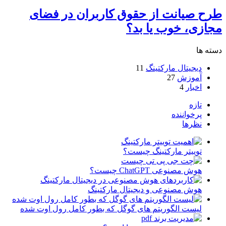
طرح صیانت از حقوق کاربران در فضای
مجازی، خوب یا بد؟
دسته ها
دیجیتال مارکتینگ
11
آموزش
27
اخبار
4
تازه
پرخواننده
نظرها
توییتر مارکتینگ چیست؟
هوش مصنوعی ChatGPT چیست؟
هوش مصنوعی و دیجیتال مارکتینگ
لیست الگوریتم های گوگل که بطور کامل رول اوت شده