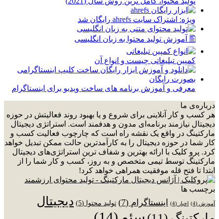
توليد محتوا، کامل ترین روش سال (2021)
ویژه: اشتراک سایت ahrefs رایگان شد
🖺 آموزش تولید محتوا به زبان انگلیسی
کمپین تبلیغاتی چیست و انواع آن
معرفی و آموزش برنامه های ساخت ویدیو برای اینستاگرام
درباره‌ی ما
هر کسب و کار آنلاینی برای شروع و یا بهبود روند فعالیتش در حوزه
دیجیتال نیازمند برنامه‌ای مدون و هدفمند است. استراتژی دیجیتال
مارکتینگ در واقع یک نقشه راه است که چارچوب فعالیت کسب و
کار شما در حوزه دیجیتال را به کارآمدترین حالت ممکن تبدیل خواهد
کرد. پرو کلیک با ارائه بهترین و شفاف ترین استراتژی‌های دیجیتال
مارکتینگ توسط تیمی متخصص و به روز، کسب و کار شما را از
ابتدا تا فتح قله موفقیت همراهی خواهد کرد!
برچسب ها
دیجیتال
اینستاگرام
(7)
تولید محتوا
(5)
آموزش
(4)
اخبار
(4)
سئو
(14)
مارکتینگ
(11)