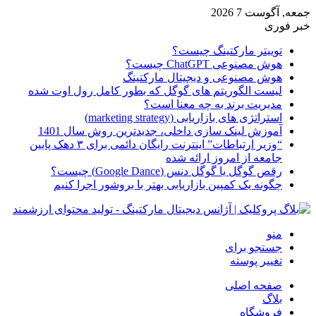
جمعه, آگوست 7 2026
خبر فوری
توییتر مارکتینگ چیست؟
هوش مصنوعی ChatGPT چیست؟
هوش مصنوعی و دیجیتال مارکتینگ
لیست الگوریتم های گوگل که بطور کامل رول اوت شده
مدیریت برند به چه معنا است؟
استراتژی های بازاریابی (marketing strategy)
آموزش لینک سازی داخلی، جدیدترین روش سال 1401
“وزیر ارتباطات” اینترنت رایگان دائمی برای ۳ دهک پایین
جامعه از امروز ارائه شده
رقص گوگل یا گوگل دنس (Google Dance) چیست؟
چگونه یک کمپین بازاریابی بهتر با بروشور اجرا کنیم
منو
جستجو برای
تغییر پوسته
صفحه اصلی
بلاگ
فروشگاه