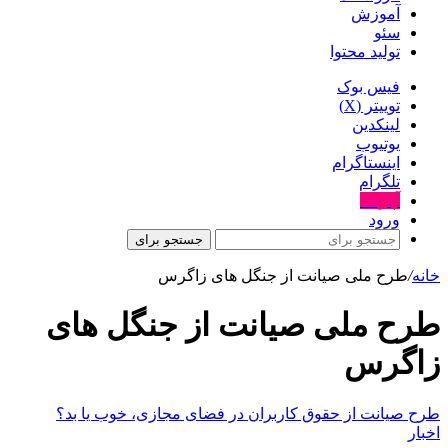
آموزش
سئو
تولید محتوا
فیس بوک
توییتر (X)
لینکدین
یوتیوب
اینستاگرام
تلگرام
آپارات
ورود
جستجو برای
خانه
/
طرح ملی صیانت از جنگل های زاگرس
طرح ملی صیانت از جنگل های
زاگرس
طرح صیانت از حقوق کاربران در فضای مجازی، خوب یا بد؟
اخبار