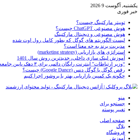
یکشنبه, آگوست 9 2026
خبر فوری
توییتر مارکتینگ چیست؟
هوش مصنوعی ChatGPT چیست؟
هوش مصنوعی و دیجیتال مارکتینگ
لیست الگوریتم های گوگل که بطور کامل رول اوت شده
مدیریت برند به چه معنا است؟
استراتژی های بازاریابی (marketing strategy)
آموزش لینک سازی داخلی، جدیدترین روش سال 1401
“وزیر ارتباطات” اینترنت رایگان دائمی برای ۳ دهک پایین جامعه از امروز ارائه شده
رقص گوگل یا گوگل دنس (Google Dance) چیست؟
چگونه یک کمپین بازاریابی بهتر با بروشور اجرا کنیم
منو
جستجو برای
تغییر پوسته
صفحه اصلی
بلاگ
فروشگاه
آموزش