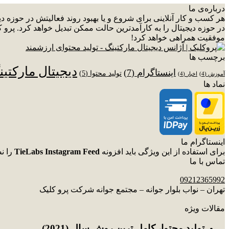
درباره‌ی ما
هر کسب و کار آنلاینی برای شروع و یا بهبود روند فعالیتش در حوزه 
در حوزه دیجیتال را به کارآمدترین حالت ممکن تبدیل خواهد کرد. پرو ک
موفقیت همراهی خواهد کرد!
برچسب ها
دیجیتال مارکتی
اینستاگرام
(7)
تولید محتوا
(5)
آموزش
(4)
اخبار
(4)
نماد ها
اینستاگرام ما
برای استفاده از این ویژگی باید افزونه
TieLabs Instagram Feed
را ن
تماس با ما
09212365992
تهران – نواب بلوار جوانه – مجتمع جوانه شرکت پرو کلیک
مقالات ویژه
توليد محتوا، کامل ترین روش سال (2021)