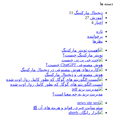
دسته ها
دیجیتال مارکتینگ
11
آموزش
27
اخبار
4
تازه
پرخواننده
نظرها
توییتر مارکتینگ چیست؟
هوش مصنوعی ChatGPT چیست؟
هوش مصنوعی و دیجیتال مارکتینگ
لیست الگوریتم های گوگل که بطور کامل رول اوت شده
مدیریت برند به چه معنا است؟
سئو سایت خبری، فواید و هزینه های آن 📰