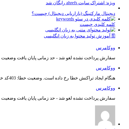
ویژه: اشتراک سایت ahrefs رایگان شد
دیجیتال مارکتینگ (بازاریابی دیجیتال) چیست؟
کلمه کلیدی چیست
🖺 آموزش تولید محتوا به زبان انگلیسی
ووکامرس
سفارش پرداخت نشده لغو شد - حد زمانی پایان یافت وضعیت س
ووکامرس
هنگام ایجاد تراکنش خطا رخ داده است. وضعیت خطا: 403کد خطا: 21...
ووکامرس
سفارش پرداخت نشده لغو شد - حد زمانی پایان یافت وضعیت س