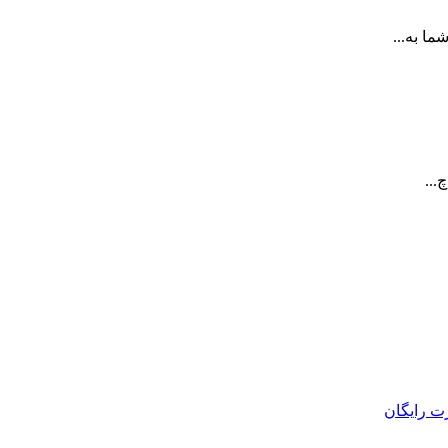
ا به...
...