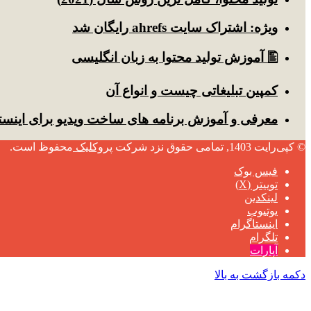
ویژه: اشتراک سایت ahrefs رایگان شد
🖺 آموزش تولید محتوا به زبان انگلیسی
کمپین تبلیغاتی چیست و انواع آن
معرفی و آموزش برنامه های ساخت ویدیو برای اینست
© کپی‌رایت 1403, تمامی حقوق نزد شرکت
پروکلیک
محفوظ است.
فیس بوک
توییتر (X)
لینکدین
یوتیوب
اینستاگرام
تلگرام
آپارات
دکمه بازگشت به بالا