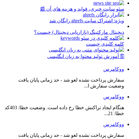
سئو سایت خبری، فواید و هزینه های آن 📰
ویژه: اشتراک سایت ahrefs رایگان شد
دیجیتال مارکتینگ (بازاریابی دیجیتال) چیست؟
کلمه کلیدی چیست
🖺 آموزش تولید محتوا به زبان انگلیسی
ووکامرس
سفارش پرداخت نشده لغو شد - حد زمانی پایان یافت
وضعیت سفارش ا...
ووکامرس
هنگام ایجاد تراکنش خطا رخ داده است. وضعیت خطا: 403کد
خطا: 21...
ووکامرس
سفارش پرداخت نشده لغو شد - حد زمانی پایان یافت