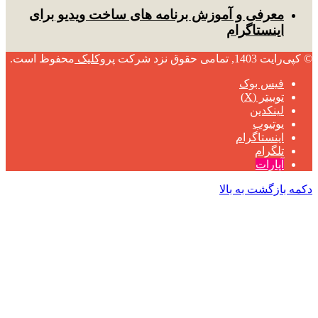
معرفی و آموزش برنامه های ساخت ویدیو برای
اینستاگرام
© کپی‌رایت 1403, تمامی حقوق نزد شرکت
پروکلیک
محفوظ است.
فیس بوک
توییتر (X)
لینکدین
یوتیوب
اینستاگرام
تلگرام
آپارات
دکمه بازگشت به بالا