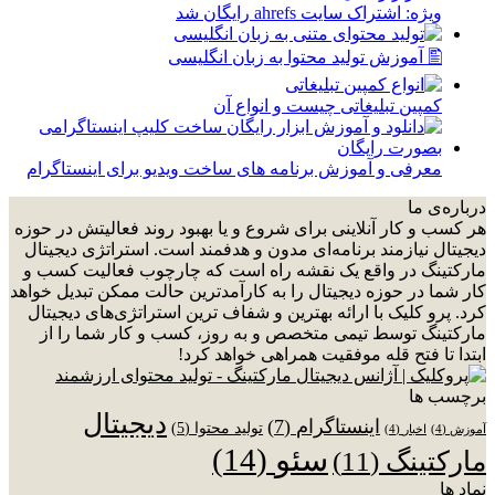
ویژه: اشتراک سایت ahrefs رایگان شد
🖺 آموزش تولید محتوا به زبان انگلیسی
کمپین تبلیغاتی چیست و انواع آن
معرفی و آموزش برنامه های ساخت ویدیو برای اینستاگرام
درباره‌ی ما
هر کسب و کار آنلاینی برای شروع و یا بهبود روند فعالیتش در حوزه
دیجیتال نیازمند برنامه‌ای مدون و هدفمند است. استراتژی دیجیتال
مارکتینگ در واقع یک نقشه راه است که چارچوب فعالیت کسب و
کار شما در حوزه دیجیتال را به کارآمدترین حالت ممکن تبدیل خواهد
کرد. پرو کلیک با ارائه بهترین و شفاف ترین استراتژی‌های دیجیتال
مارکتینگ توسط تیمی متخصص و به روز، کسب و کار شما را از
ابتدا تا فتح قله موفقیت همراهی خواهد کرد!
برچسب ها
دیجیتال
اینستاگرام
(7)
تولید محتوا
(5)
آموزش
(4)
اخبار
(4)
سئو
(14)
مارکتینگ
(11)
نماد ها