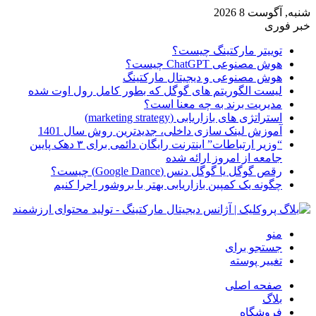
شنبه, آگوست 8 2026
خبر فوری
توییتر مارکتینگ چیست؟
هوش مصنوعی ChatGPT چیست؟
هوش مصنوعی و دیجیتال مارکتینگ
لیست الگوریتم های گوگل که بطور کامل رول اوت شده
مدیریت برند به چه معنا است؟
استراتژی های بازاریابی (marketing strategy)
آموزش لینک سازی داخلی، جدیدترین روش سال 1401
“وزیر ارتباطات” اینترنت رایگان دائمی برای ۳ دهک پایین
جامعه از امروز ارائه شده
رقص گوگل یا گوگل دنس (Google Dance) چیست؟
چگونه یک کمپین بازاریابی بهتر با بروشور اجرا کنیم
منو
جستجو برای
تغییر پوسته
صفحه اصلی
بلاگ
فروشگاه