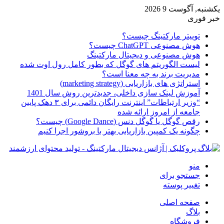
یکشنبه, آگوست 9 2026
خبر فوری
توییتر مارکتینگ چیست؟
هوش مصنوعی ChatGPT چیست؟
هوش مصنوعی و دیجیتال مارکتینگ
لیست الگوریتم های گوگل که بطور کامل رول اوت شده
مدیریت برند به چه معنا است؟
استراتژی های بازاریابی (marketing strategy)
آموزش لینک سازی داخلی، جدیدترین روش سال 1401
“وزیر ارتباطات” اینترنت رایگان دائمی برای ۳ دهک پایین
جامعه از امروز ارائه شده
رقص گوگل یا گوگل دنس (Google Dance) چیست؟
چگونه یک کمپین بازاریابی بهتر با بروشور اجرا کنیم
منو
جستجو برای
تغییر پوسته
صفحه اصلی
بلاگ
فروشگاه