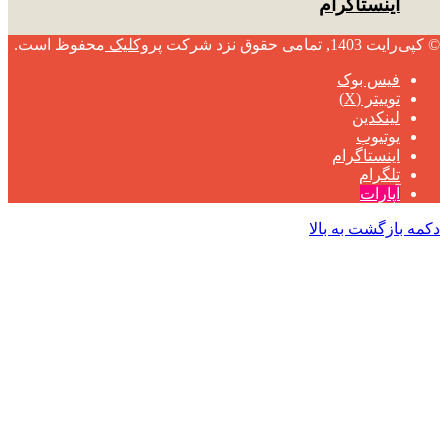
اینستاگرام
© کپی‌رایت 1403, تمامی حقوق نزد شرکت
پروکلیک
محفوظ است.
فیس بوک
توییتر (X)
لینکدین
یوتیوب
اینستاگرام
تلگرام
آپارات
دکمه بازگشت به بالا