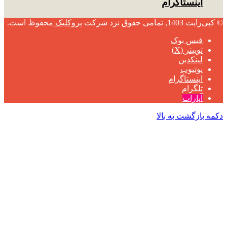
اینستاگرام
© کپی‌رایت 1403, تمامی حقوق نزد شرکت
پروکلیک
محفوظ است.
فیس بوک
توییتر (X)
لینکدین
یوتیوب
اینستاگرام
تلگرام
آپارات
دکمه بازگشت به بالا