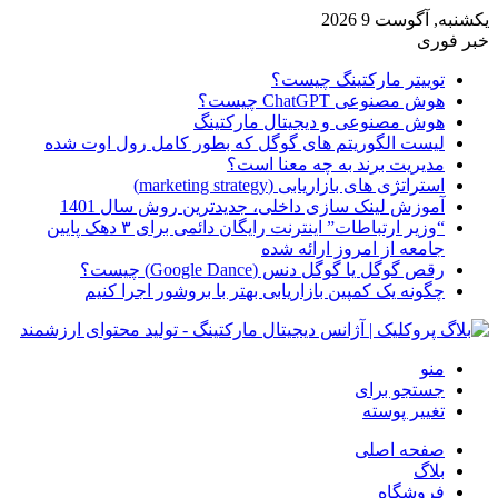
یکشنبه, آگوست 9 2026
خبر فوری
توییتر مارکتینگ چیست؟
هوش مصنوعی ChatGPT چیست؟
هوش مصنوعی و دیجیتال مارکتینگ
لیست الگوریتم های گوگل که بطور کامل رول اوت شده
مدیریت برند به چه معنا است؟
استراتژی های بازاریابی (marketing strategy)
آموزش لینک سازی داخلی، جدیدترین روش سال 1401
“وزیر ارتباطات” اینترنت رایگان دائمی برای ۳ دهک پایین
جامعه از امروز ارائه شده
رقص گوگل یا گوگل دنس (Google Dance) چیست؟
چگونه یک کمپین بازاریابی بهتر با بروشور اجرا کنیم
منو
جستجو برای
تغییر پوسته
صفحه اصلی
بلاگ
فروشگاه