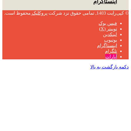
اینستاگرام
© کپی‌رایت 1403, تمامی حقوق نزد شرکت
پروکلیک
محفوظ است.
فیس بوک
توییتر (X)
لینکدین
یوتیوب
اینستاگرام
تلگرام
آپارات
دکمه بازگشت به بالا