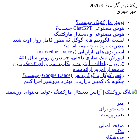
یکشنبه, آگوست 9 2026
خبر فوری
توییتر مارکتینگ چیست؟
هوش مصنوعی ChatGPT چیست؟
هوش مصنوعی و دیجیتال مارکتینگ
لیست الگوریتم های گوگل که بطور کامل رول اوت شده
مدیریت برند به چه معنا است؟
استراتژی های بازاریابی (marketing strategy)
آموزش لینک سازی داخلی، جدیدترین روش سال 1401
“وزیر ارتباطات” اینترنت رایگان دائمی برای ۳ دهک پایین
جامعه از امروز ارائه شده
رقص گوگل یا گوگل دنس (Google Dance) چیست؟
چگونه یک کمپین بازاریابی بهتر با بروشور اجرا کنیم
منو
جستجو برای
تغییر پوسته
صفحه اصلی
بلاگ
فروشگاه