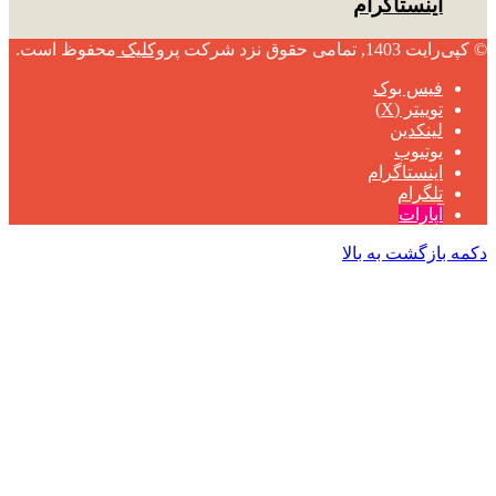
اینستاگرام
© کپی‌رایت 1403, تمامی حقوق نزد شرکت
پروکلیک
محفوظ است.
فیس بوک
توییتر (X)
لینکدین
یوتیوب
اینستاگرام
تلگرام
آپارات
دکمه بازگشت به بالا