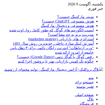
یکشنبه, آگوست 9 2026
خبر فوری
توییتر مارکتینگ چیست؟
هوش مصنوعی ChatGPT چیست؟
هوش مصنوعی و دیجیتال مارکتینگ
لیست الگوریتم های گوگل که بطور کامل رول اوت شده
مدیریت برند به چه معنا است؟
استراتژی های بازاریابی (marketing strategy)
آموزش لینک سازی داخلی، جدیدترین روش سال 1401
“وزیر ارتباطات” اینترنت رایگان دائمی برای ۳ دهک پایین
جامعه از امروز ارائه شده
رقص گوگل یا گوگل دنس (Google Dance) چیست؟
چگونه یک کمپین بازاریابی بهتر با بروشور اجرا کنیم
منو
جستجو برای
تغییر پوسته
صفحه اصلی
بلاگ
فروشگاه