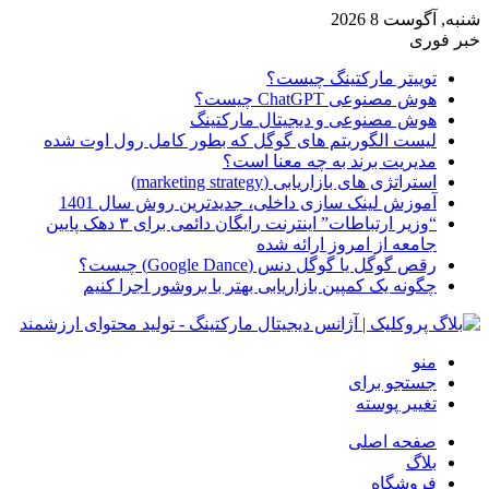
شنبه, آگوست 8 2026
خبر فوری
توییتر مارکتینگ چیست؟
هوش مصنوعی ChatGPT چیست؟
هوش مصنوعی و دیجیتال مارکتینگ
لیست الگوریتم های گوگل که بطور کامل رول اوت شده
مدیریت برند به چه معنا است؟
استراتژی های بازاریابی (marketing strategy)
آموزش لینک سازی داخلی، جدیدترین روش سال 1401
“وزیر ارتباطات” اینترنت رایگان دائمی برای ۳ دهک پایین
جامعه از امروز ارائه شده
رقص گوگل یا گوگل دنس (Google Dance) چیست؟
چگونه یک کمپین بازاریابی بهتر با بروشور اجرا کنیم
منو
جستجو برای
تغییر پوسته
صفحه اصلی
بلاگ
فروشگاه