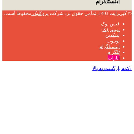
اینستاگرام
© کپی‌رایت 1403, تمامی حقوق نزد شرکت
پروکلیک
محفوظ است.
فیس بوک
توییتر (X)
لینکدین
یوتیوب
اینستاگرام
تلگرام
آپارات
دکمه بازگشت به بالا