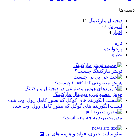
دسته ها
دیجیتال مارکتینگ
11
آموزش
27
اخبار
4
تازه
پرخواننده
نظرها
توییتر مارکتینگ چیست؟
هوش مصنوعی ChatGPT چیست؟
هوش مصنوعی و دیجیتال مارکتینگ
لیست الگوریتم های گوگل که بطور کامل رول اوت شده
مدیریت برند به چه معنا است؟
سئو سایت خبری، فواید و هزینه های آن 📰