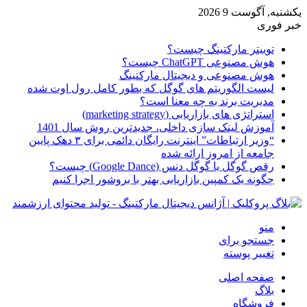
یکشنبه, آگوست 9 2026
خبر فوری
توییتر مارکتینگ چیست؟
هوش مصنوعی ChatGPT چیست؟
هوش مصنوعی و دیجیتال مارکتینگ
لیست الگوریتم های گوگل که بطور کامل رول اوت شده
مدیریت برند به چه معنا است؟
استراتژی های بازاریابی (marketing strategy)
آموزش لینک سازی داخلی، جدیدترین روش سال 1401
“وزیر ارتباطات” اینترنت رایگان دائمی برای ۳ دهک پایین
جامعه از امروز ارائه شده
رقص گوگل یا گوگل دنس (Google Dance) چیست؟
چگونه یک کمپین بازاریابی بهتر با بروشور اجرا کنیم
منو
جستجو برای
تغییر پوسته
صفحه اصلی
بلاگ
فروشگاه