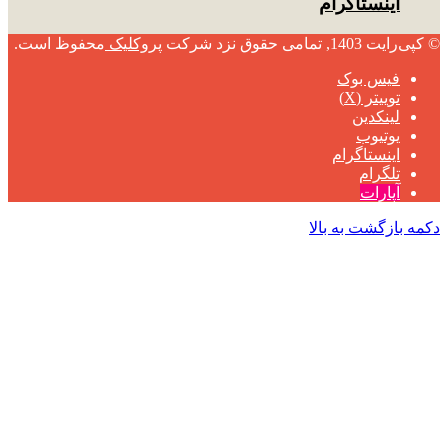
اینستاگرام
© کپی‌رایت 1403, تمامی حقوق نزد شرکت
پروکلیک
محفوظ است.
فیس بوک
توییتر (X)
لینکدین
یوتیوب
اینستاگرام
تلگرام
آپارات
دکمه بازگشت به بالا