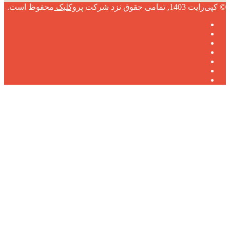
© کپی‌رایت 1403, تمامی حقوق نزد شرکت
پروکلیک
محفوظ است.
فیس
توییتر
بوک
(X)
لینکدین
یوتیوب
اینستاگرام
تلگرام
آپارات
دکمه
بازگشت
به
بالا