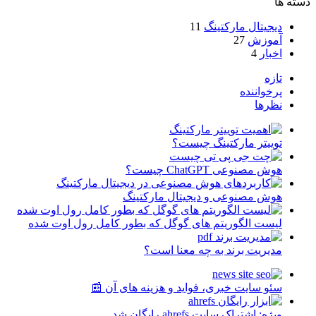
دسته ها
سال
(2021)
دیجیتال مارکتینگ
11
آموزش
27
اخبار
4
تازه
پرخواننده
نظرها
توییتر مارکتینگ چیست؟
هوش مصنوعی ChatGPT چیست؟
هوش مصنوعی و دیجیتال مارکتینگ
لیست الگوریتم های گوگل که بطور کامل رول اوت شده
مدیریت برند به چه معنا است؟
سئو سایت خبری، فواید و هزینه های آن 📰
ویژه: اشتراک سایت ahrefs رایگان شد