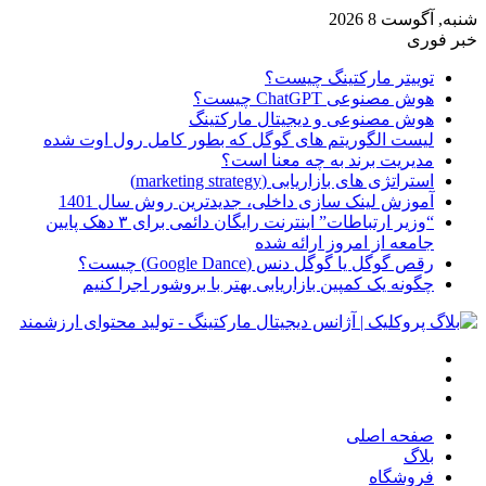
شنبه, آگوست 8 2026
خبر فوری
توییتر مارکتینگ چیست؟
هوش مصنوعی ChatGPT چیست؟
هوش مصنوعی و دیجیتال مارکتینگ
لیست الگوریتم های گوگل که بطور کامل رول اوت شده
مدیریت برند به چه معنا است؟
استراتژی های بازاریابی (marketing strategy)
آموزش لینک سازی داخلی، جدیدترین روش سال 1401
“وزیر ارتباطات” اینترنت رایگان دائمی برای ۳ دهک پایین
جامعه از امروز ارائه شده
رقص گوگل یا گوگل دنس (Google Dance) چیست؟
چگونه یک کمپین بازاریابی بهتر با بروشور اجرا کنیم
منو
جستجو
تغییر
برای
پوسته
صفحه اصلی
بلاگ
فروشگاه