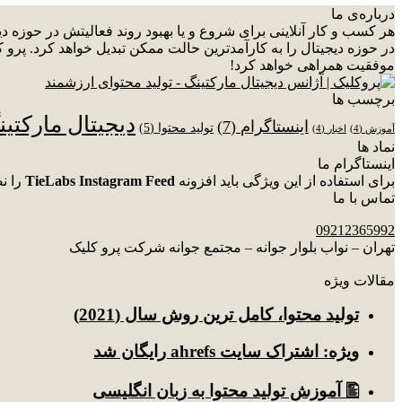
درباره‌ی ما
هر کسب و کار آنلاینی برای شروع و یا بهبود روند فعالیتش در حوزه 
در حوزه دیجیتال را به کارآمدترین حالت ممکن تبدیل خواهد کرد. پرو ک
موفقیت همراهی خواهد کرد!
برچسب ها
دیجیتال مارکتی
اینستاگرام
(7)
تولید محتوا
(5)
آموزش
(4)
اخبار
(4)
نماد ها
اینستاگرام ما
برای استفاده از این ویژگی باید افزونه
TieLabs Instagram Feed
را ن
تماس با ما
09212365992
تهران – نواب بلوار جوانه – مجتمع جوانه شرکت پرو کلیک
مقالات ویژه
توليد محتوا، کامل ترین روش سال (2021)
ویژه: اشتراک سایت ahrefs رایگان شد
🖺 آموزش تولید محتوا به زبان انگلیسی