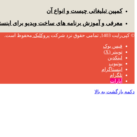
کمپین تبلیغاتی چیست و انواع آن
معرفی و آموزش برنامه های ساخت ویدیو برای اینست
© کپی‌رایت 1403, تمامی حقوق نزد شرکت
پروکلیک
محفوظ است.
فیس بوک
توییتر (X)
لینکدین
یوتیوب
اینستاگرام
تلگرام
آپارات
دکمه بازگشت به بالا