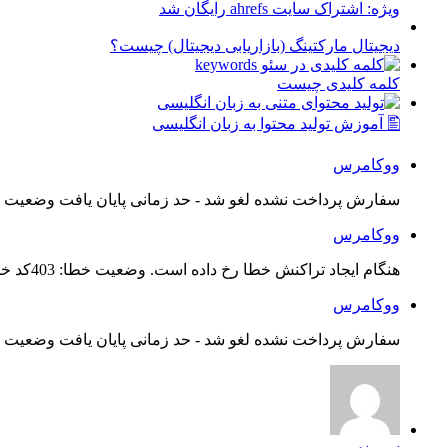
ویژه: اشتراک سایت ahrefs رایگان شد
دیجیتال مارکتینگ (بازاریابی دیجیتال) چیست؟
کلمه کلیدی چیست
🖺 آموزش تولید محتوا به زبان انگلیسی
ووکامرس
سفارش پرداخت نشده لغو شد - حد زمانی پایان یافت وضعیت س
ووکامرس
هنگام ایجاد تراکنش خطا رخ داده است. وضعیت خطا: 403کد خطا: 21...
ووکامرس
سفارش پرداخت نشده لغو شد - حد زمانی پایان یافت وضعیت س