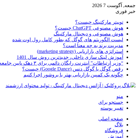
جمعه, آگوست 7 2026
خبر فوری
توییتر مارکتینگ چیست؟
هوش مصنوعی ChatGPT چیست؟
هوش مصنوعی و دیجیتال مارکتینگ
لیست الگوریتم های گوگل که بطور کامل رول اوت شده
مدیریت برند به چه معنا است؟
استراتژی های بازاریابی (marketing strategy)
آموزش لینک سازی داخلی، جدیدترین روش سال 1401
“وزیر ارتباطات” اینترنت رایگان دائمی برای ۳ دهک پایین جامعه از امروز ارائه شده
رقص گوگل یا گوگل دنس (Google Dance) چیست؟
چگونه یک کمپین بازاریابی بهتر با بروشور اجرا کنیم
منو
جستجو برای
تغییر پوسته
صفحه اصلی
بلاگ
فروشگاه
آموزش