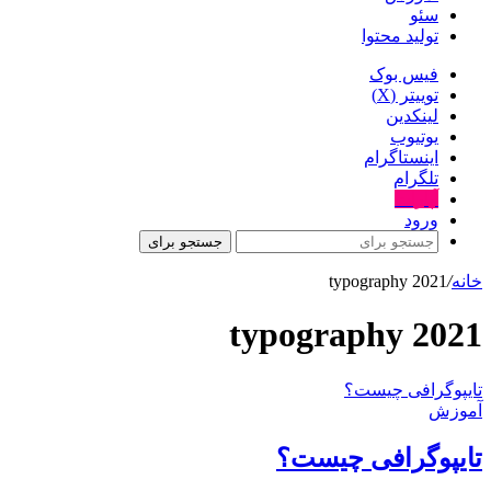
سئو
تولید محتوا
فیس بوک
توییتر (X)
لینکدین
یوتیوب
اینستاگرام
تلگرام
آپارات
ورود
جستجو برای
خانه
/
typography 2021
typography 2021
تایپوگرافی چیست؟
آموزش
تایپوگرافی چیست؟