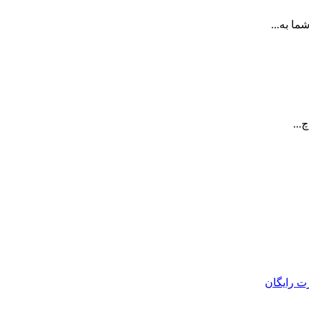
ا به...
...