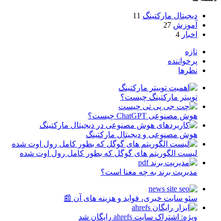
دیجیتال مارکتینگ
11
آموزش
27
اخبار
4
تازه
پرخواننده
نظرها
توییتر مارکتینگ چیست؟
هوش مصنوعی ChatGPT چیست؟
هوش مصنوعی و دیجیتال مارکتینگ
لیست الگوریتم های گوگل که بطور کامل رول اوت شده
مدیریت برند به چه معنا است؟
سئو سایت خبری، فواید و هزینه های آن 📰
ویژه: اشتراک سایت ahrefs رایگان شد