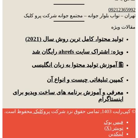
09212365992
تهران – نواب بلوار جوانه – مجتمع جوانه شرکت پرو کلیک
مقالات ویژه
توليد محتوا، کامل ترین روش سال (2021)
ویژه: اشتراک سایت ahrefs رایگان شد
🖺 آموزش تولید محتوا به زبان انگلیسی
کمپین تبلیغاتی چیست و انواع آن
معرفی و آموزش برنامه های ساخت ویدیو برای
اینستاگرام
© کپی‌رایت 1403, تمامی حقوق نزد شرکت
پروکلیک
محفوظ است.
فیس بوک
توییتر (X)
لینکدین