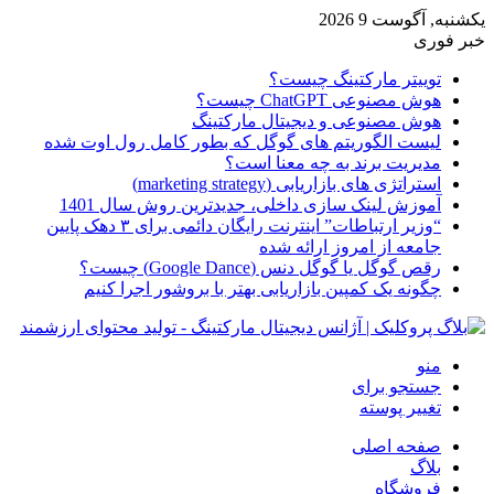
یکشنبه, آگوست 9 2026
خبر فوری
توییتر مارکتینگ چیست؟
هوش مصنوعی ChatGPT چیست؟
هوش مصنوعی و دیجیتال مارکتینگ
لیست الگوریتم های گوگل که بطور کامل رول اوت شده
مدیریت برند به چه معنا است؟
استراتژی های بازاریابی (marketing strategy)
آموزش لینک سازی داخلی، جدیدترین روش سال 1401
“وزیر ارتباطات” اینترنت رایگان دائمی برای ۳ دهک پایین
جامعه از امروز ارائه شده
رقص گوگل یا گوگل دنس (Google Dance) چیست؟
چگونه یک کمپین بازاریابی بهتر با بروشور اجرا کنیم
منو
جستجو برای
تغییر پوسته
صفحه اصلی
بلاگ
فروشگاه