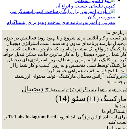
کمپین تبلیغاتی چیست و انواع آن
معرفی و آموزش برنامه های ساخت ویدیو برای اینستاگرام
درباره‌ی ما
هر کسب و کار آنلاینی برای شروع و یا بهبود روند فعالیتش در حوزه
دیجیتال نیازمند برنامه‌ای مدون و هدفمند است. استراتژی دیجیتال
مارکتینگ در واقع یک نقشه راه است که چارچوب فعالیت کسب و
کار شما در حوزه دیجیتال را به کارآمدترین حالت ممکن تبدیل خواهد
کرد. پرو کلیک با ارائه بهترین و شفاف ترین استراتژی‌های دیجیتال
مارکتینگ توسط تیمی متخصص و به روز، کسب و کار شما را از
ابتدا تا فتح قله موفقیت همراهی خواهد کرد!
برچسب ها
دیجیتال
اینستاگرام
(7)
تولید محتوا
(5)
آموزش
(4)
اخبار
(4)
سئو
(14)
مارکتینگ
(11)
نماد ها
اینستاگرام ما
برای استفاده از این ویژگی باید افزونه
TieLabs Instagram Feed
را
نصب کنید
تماس با ما