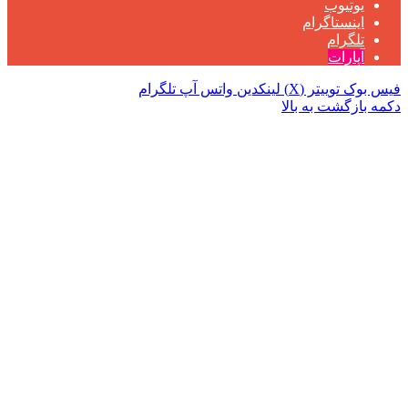
یوتیوب
اینستاگرام
تلگرام
آپارات
فیس بوک
توییتر (X)
لینکدین
واتس آپ
تلگرام
دکمه بازگشت به بالا