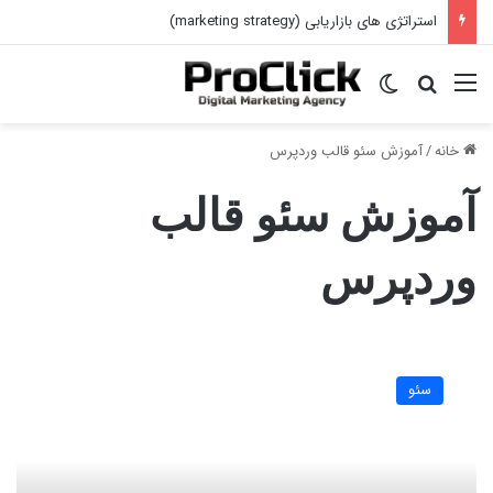
استراتژی های بازاریابی (marketing strategy)
منو
جستجو برای
تغییر پوسته
خانه
/
آموزش سئو قالب وردپرس
آموزش سئو قالب
وردپرس
سئو
سایت
سئو
چیست؛
چرا
باید
به
سئو