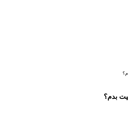
م؟
یت بدم؟