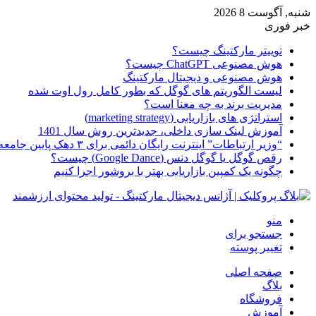
شنبه, آگوست 8 2026
خبر فوری
توییتر مارکتینگ چیست؟
هوش مصنوعی ChatGPT چیست؟
هوش مصنوعی و دیجیتال مارکتینگ
لیست الگوریتم های گوگل که بطور کامل رول اوت شده
مدیریت برند به چه معنا است؟
استراتژی های بازاریابی (marketing strategy)
آموزش لینک سازی داخلی، جدیدترین روش سال 1401
“وزیر ارتباطات” اینترنت رایگان دائمی برای ۳ دهک پایین جامعه از امروز ارائه شده
رقص گوگل یا گوگل دنس (Google Dance) چیست؟
چگونه یک کمپین بازاریابی بهتر با بروشور اجرا کنیم
منو
جستجو برای
تغییر پوسته
صفحه اصلی
بلاگ
فروشگاه
آموزش