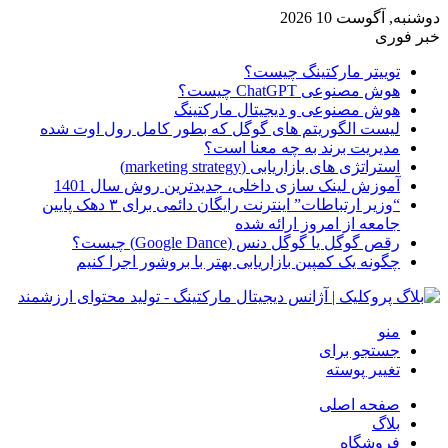
دوشنبه, آگوست 10 2026
خبر فوری
توییتر مارکتینگ چیست؟
هوش مصنوعی ChatGPT چیست؟
هوش مصنوعی و دیجیتال مارکتینگ
لیست الگوریتم های گوگل که بطور کامل رول اوت شده
مدیریت برند به چه معنا است؟
استراتژی های بازاریابی (marketing strategy)
آموزش لینک سازی داخلی، جدیدترین روش سال 1401
“وزیر ارتباطات” اینترنت رایگان دائمی برای ۳ دهک پایین
جامعه از امروز ارائه شده
رقص گوگل یا گوگل دنس (Google Dance) چیست؟
چگونه یک کمپین بازاریابی بهتر با بروشور اجرا کنیم
منو
جستجو برای
تغییر پوسته
صفحه اصلی
بلاگ
فروشگاه