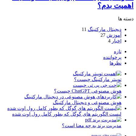
اهمیت بدم؟
دسته ها
دیجیتال مارکتینگ
11
آموزش
27
اخبار
4
تازه
پرخواننده
نظرها
توییتر مارکتینگ چیست؟
هوش مصنوعی ChatGPT چیست؟
هوش مصنوعی و دیجیتال مارکتینگ
لیست الگوریتم های گوگل که بطور کامل رول اوت شده
مدیریت برند به چه معنا است؟