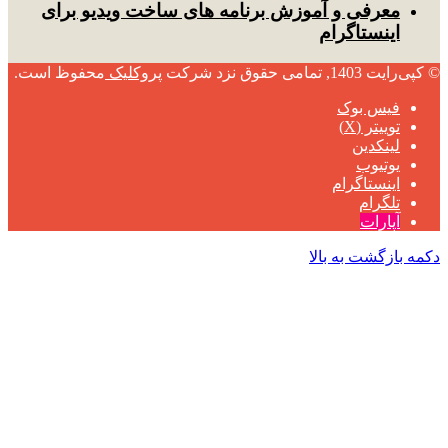
معرفی و آموزش برنامه های ساخت ویدیو برای
اینستاگرام
© کپی‌رایت 1403, تمامی حقوق نزد شرکت
پروکلیک
محفوظ است.
فیس بوک
توییتر (X)
لینکدین
یوتیوب
اینستاگرام
تلگرام
آپارات
دکمه بازگشت به بالا