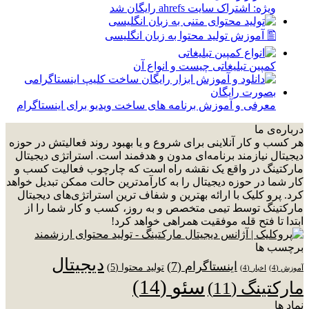
ویژه: اشتراک سایت ahrefs رایگان شد
🖺 آموزش تولید محتوا به زبان انگلیسی
کمپین تبلیغاتی چیست و انواع آن
معرفی و آموزش برنامه های ساخت ویدیو برای اینستاگرام
درباره‌ی ما
هر کسب و کار آنلاینی برای شروع و یا بهبود روند فعالیتش در حوزه
دیجیتال نیازمند برنامه‌ای مدون و هدفمند است. استراتژی دیجیتال
مارکتینگ در واقع یک نقشه راه است که چارچوب فعالیت کسب و
کار شما در حوزه دیجیتال را به کارآمدترین حالت ممکن تبدیل خواهد
کرد. پرو کلیک با ارائه بهترین و شفاف ترین استراتژی‌های دیجیتال
مارکتینگ توسط تیمی متخصص و به روز، کسب و کار شما را از
ابتدا تا فتح قله موفقیت همراهی خواهد کرد!
برچسب ها
دیجیتال
اینستاگرام
(7)
تولید محتوا
(5)
آموزش
(4)
اخبار
(4)
سئو
(14)
مارکتینگ
(11)
نماد ها