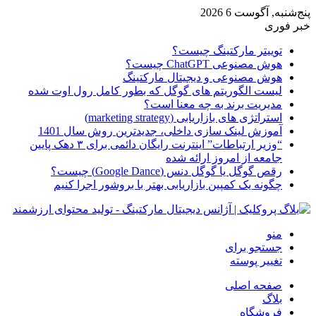
پنج‌شنبه, آگوست 6 2026
خبر فوری
توییتر مارکتینگ چیست؟
هوش مصنوعی ChatGPT چیست؟
هوش مصنوعی و دیجیتال مارکتینگ
لیست الگوریتم های گوگل که بطور کامل رول اوت شده
مدیریت برند به چه معنا است؟
استراتژی های بازاریابی (marketing strategy)
آموزش لینک سازی داخلی، جدیدترین روش سال 1401
“وزیر ارتباطات” اینترنت رایگان دائمی برای ۳ دهک پایین
جامعه از امروز ارائه شده
رقص گوگل یا گوگل دنس (Google Dance) چیست؟
چگونه یک کمپین بازاریابی بهتر با بروشور اجرا کنیم
منو
جستجو برای
تغییر پوسته
صفحه اصلی
بلاگ
فروشگاه