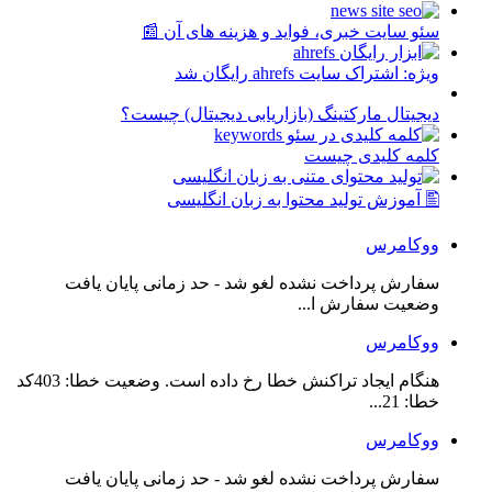
سئو سایت خبری، فواید و هزینه های آن 📰
ویژه: اشتراک سایت ahrefs رایگان شد
دیجیتال مارکتینگ (بازاریابی دیجیتال) چیست؟
کلمه کلیدی چیست
🖺 آموزش تولید محتوا به زبان انگلیسی
ووکامرس
سفارش پرداخت نشده لغو شد - حد زمانی پایان یافت
وضعیت سفارش ا...
ووکامرس
هنگام ایجاد تراکنش خطا رخ داده است. وضعیت خطا: 403کد
خطا: 21...
ووکامرس
سفارش پرداخت نشده لغو شد - حد زمانی پایان یافت