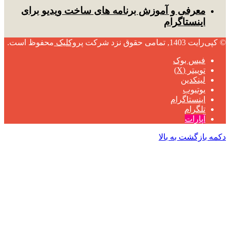
معرفی و آموزش برنامه های ساخت ویدیو برای
اینستاگرام
© کپی‌رایت 1403, تمامی حقوق نزد شرکت
پروکلیک
محفوظ است.
فیس بوک
توییتر (X)
لینکدین
یوتیوب
اینستاگرام
تلگرام
آپارات
دکمه بازگشت به بالا