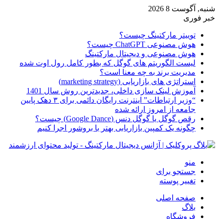
شنبه, آگوست 8 2026
خبر فوری
توییتر مارکتینگ چیست؟
هوش مصنوعی ChatGPT چیست؟
هوش مصنوعی و دیجیتال مارکتینگ
لیست الگوریتم های گوگل که بطور کامل رول اوت شده
مدیریت برند به چه معنا است؟
استراتژی های بازاریابی (marketing strategy)
آموزش لینک سازی داخلی، جدیدترین روش سال 1401
“وزیر ارتباطات” اینترنت رایگان دائمی برای ۳ دهک پایین
جامعه از امروز ارائه شده
رقص گوگل یا گوگل دنس (Google Dance) چیست؟
چگونه یک کمپین بازاریابی بهتر با بروشور اجرا کنیم
منو
جستجو برای
تغییر پوسته
صفحه اصلی
بلاگ
فروشگاه