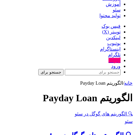
آموزش
سئو
تولید محتوا
فیس بوک
توییتر (X)
لینکدین
یوتیوب
اینستاگرام
تلگرام
آپارات
ورود
جستجو برای
خانه
/
الگوریتم Payday Loan
الگوریتم Payday Loan
🔍 الگوریتم های گوگل در سئو
سئو