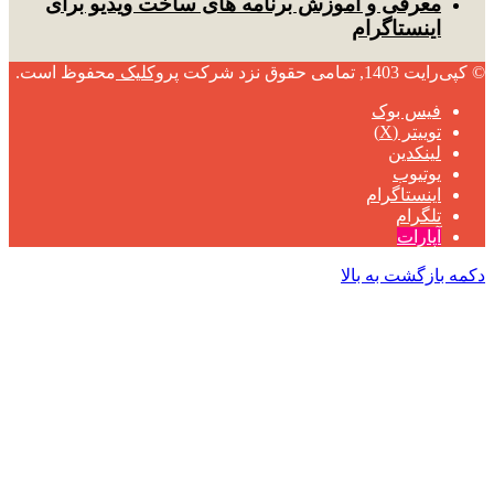
معرفی و آموزش برنامه های ساخت ویدیو برای
اینستاگرام
© کپی‌رایت 1403, تمامی حقوق نزد شرکت
پروکلیک
محفوظ است.
فیس بوک
توییتر (X)
لینکدین
یوتیوب
اینستاگرام
تلگرام
آپارات
دکمه بازگشت به بالا