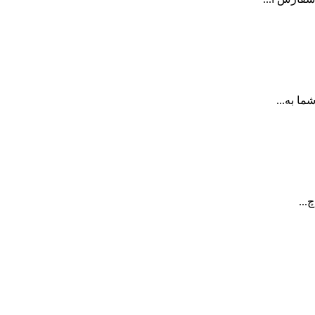
ا به...
...