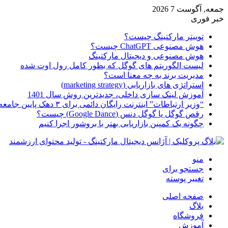
جمعه, آگوست 7 2026
خبر فوری
توییتر مارکتینگ چیست؟
هوش مصنوعی ChatGPT چیست؟
هوش مصنوعی و دیجیتال مارکتینگ
لیست الگوریتم های گوگل که بطور کامل رول اوت شده
مدیریت برند به چه معنا است؟
استراتژی های بازاریابی (marketing strategy)
آموزش لینک سازی داخلی، جدیدترین روش سال 1401
“وزیر ارتباطات” اینترنت رایگان دائمی برای ۳ دهک پایین جامعه از امروز ارائه شده
رقص گوگل یا گوگل دنس (Google Dance) چیست؟
چگونه یک کمپین بازاریابی بهتر با بروشور اجرا کنیم
منو
جستجو برای
تغییر پوسته
صفحه اصلی
بلاگ
فروشگاه
آموزش