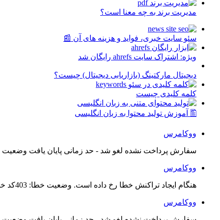
مدیریت برند به چه معنا است؟
سئو سایت خبری، فواید و هزینه های آن 📰
ویژه: اشتراک سایت ahrefs رایگان شد
دیجیتال مارکتینگ (بازاریابی دیجیتال) چیست؟
کلمه کلیدی چیست
🖺 آموزش تولید محتوا به زبان انگلیسی
ووکامرس
سفارش پرداخت نشده لغو شد - حد زمانی پایان یافت وضعیت س
ووکامرس
هنگام ایجاد تراکنش خطا رخ داده است. وضعیت خطا: 403کد خطا: 21...
ووکامرس
سفارش پرداخت نشده لغو شد - حد زمانی پایان یافت وضعیت س