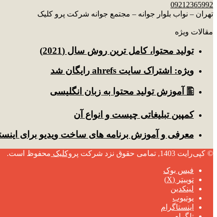
09212365992
تهران – نواب بلوار جوانه – مجتمع جوانه شرکت پرو کلیک
مقالات ویژه
توليد محتوا، کامل ترین روش سال (2021)
ویژه: اشتراک سایت ahrefs رایگان شد
🖺 آموزش تولید محتوا به زبان انگلیسی
کمپین تبلیغاتی چیست و انواع آن
معرفی و آموزش برنامه های ساخت ویدیو برای اینست
© کپی‌رایت 1403, تمامی حقوق نزد شرکت
پروکلیک
محفوظ است.
فیس بوک
توییتر (X)
لینکدین
یوتیوب
اینستاگرام
تلگرام