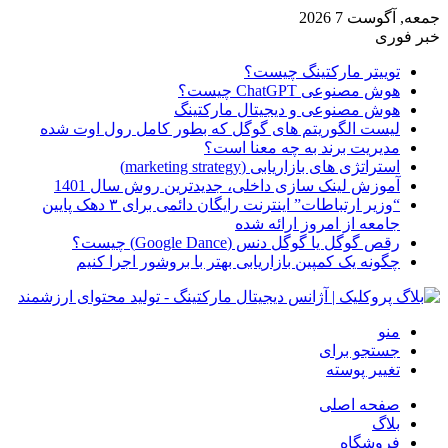
جمعه, آگوست 7 2026
خبر فوری
توییتر مارکتینگ چیست؟
هوش مصنوعی ChatGPT چیست؟
هوش مصنوعی و دیجیتال مارکتینگ
لیست الگوریتم های گوگل که بطور کامل رول اوت شده
مدیریت برند به چه معنا است؟
استراتژی های بازاریابی (marketing strategy)
آموزش لینک سازی داخلی، جدیدترین روش سال 1401
“وزیر ارتباطات” اینترنت رایگان دائمی برای ۳ دهک پایین
جامعه از امروز ارائه شده
رقص گوگل یا گوگل دنس (Google Dance) چیست؟
چگونه یک کمپین بازاریابی بهتر با بروشور اجرا کنیم
منو
جستجو برای
تغییر پوسته
صفحه اصلی
بلاگ
فروشگاه