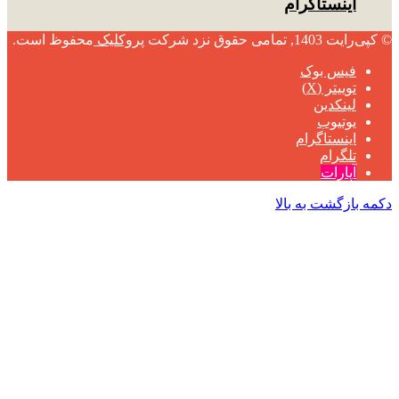
اینستاگرام
© کپی‌رایت 1403, تمامی حقوق نزد شرکت
پروکلیک
محفوظ است.
فیس بوک
توییتر (X)
لینکدین
یوتیوب
اینستاگرام
تلگرام
آپارات
دکمه بازگشت به بالا