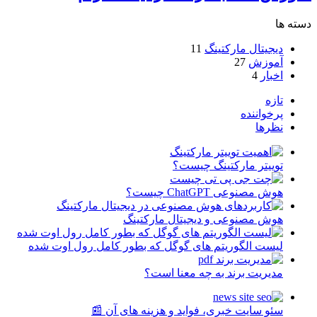
دسته ها
دیجیتال مارکتینگ
11
آموزش
27
اخبار
4
تازه
پرخواننده
نظرها
توییتر مارکتینگ چیست؟
هوش مصنوعی ChatGPT چیست؟
هوش مصنوعی و دیجیتال مارکتینگ
لیست الگوریتم های گوگل که بطور کامل رول اوت شده
مدیریت برند به چه معنا است؟
سئو سایت خبری، فواید و هزینه های آن 📰